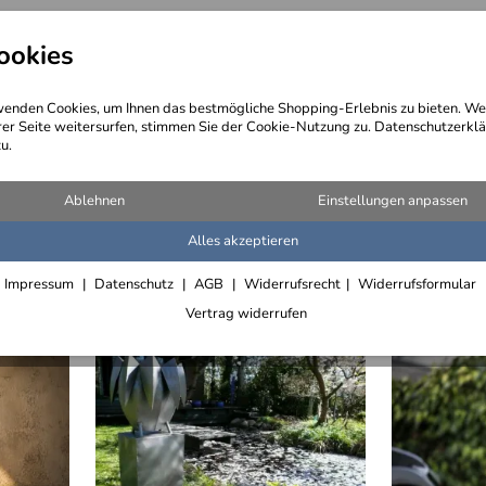
ookies
angebote
Wegebeschreibung
@ Konta
enden Cookies, um Ihnen das bestmögliche Shopping-Erlebnis zu bieten. We
rer Seite weitersurfen, stimmen Sie der Cookie-Nutzung zu. Datenschutzerklä
u.
inkt und lackiert
(12 Artikel)
Ablehnen
Einstellungen anpassen
Alles akzeptieren
Impressum
Datenschutz
AGB
Widerrufsrecht
Widerrufsformular
Vertrag widerrufen