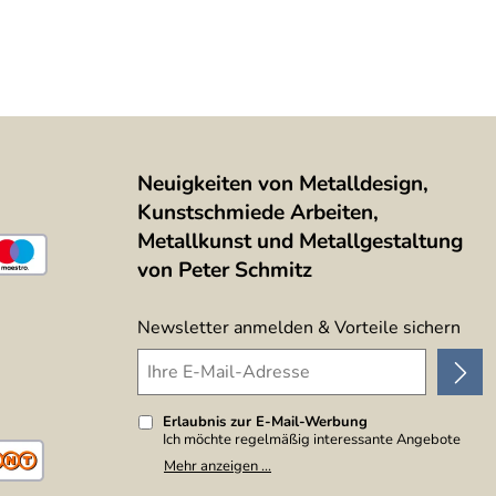
Neuigkeiten von Metalldesign,
Kunstschmiede Arbeiten,
Metallkunst und Metallgestaltung
von Peter Schmitz
Newsletter anmelden & Vorteile sichern
Erlaubnis zur E-Mail-Werbung
Ich möchte regelmäßig interessante Angebote
per E-Mail erhalten. Meine E-Mail-Adresse wird
Mehr anzeigen ...
nicht an andere Unternehmen weitergegeben. Zu
statistischen Zwecken wird in anonymer Form