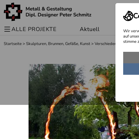
C
ALLE PROJEKTE
Aktuell
Sonder
Wir verw
auf unse
stimme z
Startseite
>
Skulpturen, Brunnen, Gefäße, Kunst
>
Verschiedene Skulpture