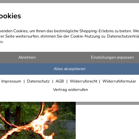
ookies
angebote
Wegebeschreibung
@ Konta
enden Cookies, um Ihnen das bestmögliche Shopping-Erlebnis zu bieten. We
rer Seite weitersurfen, stimmen Sie der Cookie-Nutzung zu. Datenschutzerklä
u.
n
Ablehnen
Einstellungen anpassen
Alles akzeptieren
Gas betr
Impressum
Datenschutz
AGB
Widerrufsrecht
Widerrufsformular
Alle Art
Vertrag widerrufen