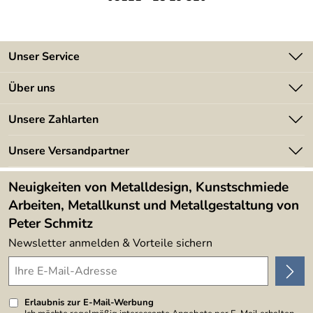
Das Blech hat einen leichten Messingabrieb erhalten und
ist klar lackiert.
Die Größe beträgt ca. 198 x 86 cm.
Unser Service
Befestigt wird es mit rückseitig angeschweißten
Gewindebolzen an einer Spanplatte.
Kontakt
Über uns
Batterieverordnung
Angebote
Unsere Zahlarten
Kundeninformationen
Made in Germany
Newsletter
Unsere Versandpartner
Kundenbewertungen (394)
Lieferbedingungen
4,9/5
*****
Neuigkeiten von Metalldesign, Kunstschmiede
Arbeiten, Metallkunst und Metallgestaltung von
Peter Schmitz
Newsletter anmelden & Vorteile sichern
Erlaubnis zur E-Mail-Werbung