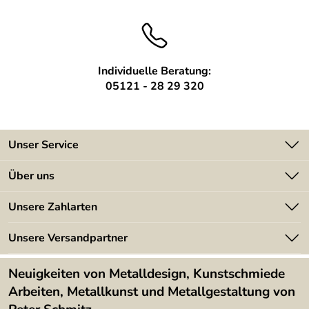
Bei Feldgrößen unter 1 qm berechnen wir die
ng:
Mindestmenge von 1 qm.
Sprechen Sie mit uns. Tel. 0 51 21 / 28 29 30
Individuelle Beratung:
05121 - 28 29 320
Unser Service
Kontakt
Über uns
Batterieverordnung
Angebote
Unsere Zahlarten
Kundeninformationen
Made in Germany
Newsletter
Unsere Versandpartner
Kundenbewertungen (394)
Lieferbedingungen
4,9/5
*****
Neuigkeiten von Metalldesign, Kunstschmiede
Arbeiten, Metallkunst und Metallgestaltung von