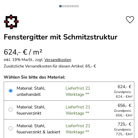
Fenstergitter mit Schmitzstruktur
624,- € / m²
inkl. 19% MwSt., zzgl.
Versandkosten
Zusätzliche Versandkosten für diesen Artikel: 65,- €
Wählen Sie bitte das Material:
624,- €
Material: Stahl,
Lieferfrist 21
Grundpreis:
unbehandelt
Werktage **
624,- €/m²
656,- €
Material: Stahl,
Lieferfrist 21
Grundpreis:
feuerverzinkt
Werktage **
656,- €/m²
725,- €
Material: Stahl,
Lieferfrist 21
Grundpreis:
feuerverzinkt & lackiert
Werktage **
725,- €/m²