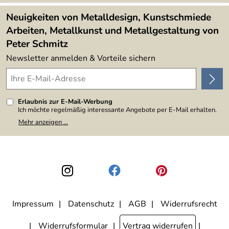
Lieferbedingungen
4,9/5
*****
Neuigkeiten von Metalldesign, Kunstschmiede
Arbeiten, Metallkunst und Metallgestaltung von
Peter Schmitz
Newsletter anmelden & Vorteile sichern
Erlaubnis zur E-Mail-Werbung
Ich möchte regelmäßig interessante Angebote per E-Mail erhalten.
Meine E-Mail-Adresse wird nicht an andere Unternehmen
Mehr anzeigen ...
weitergegeben. Zu statistischen Zwecken wird in anonymer Form
ausgewertet, welche Links im Newsletter geklickt werden. Dabei ist
nicht erkennbar, welche konkrete Person geklickt hat. Diese
Einwilligung zur Nutzung meiner E-Mail-Adresse für Werbezwecke
kann ich jederzeit mit Wirkung für die Zukunft widerrufen, indem ich
den Link "Abmelden" am Ende des Newsletters anklicke. Die
Datenschutzerklärung
habe ich zur Kenntnis genommen.
Impressum
Datenschutz
AGB
Widerrufsrecht
Widerrufsformular
Vertrag widerrufen