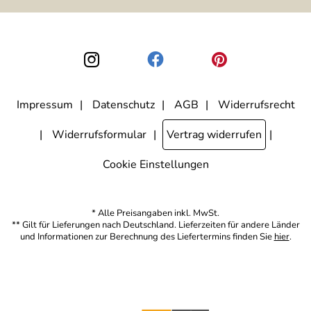
ausgewertet, welche Links im Newsletter geklickt werden. Dabei ist
nicht erkennbar, welche konkrete Person geklickt hat. Diese
Einwilligung zur Nutzung meiner E-Mail-Adresse für Werbezwecke
kann ich jederzeit mit Wirkung für die Zukunft widerrufen, indem ich
den Link "Abmelden" am Ende des Newsletters anklicke. Die
Datenschutzerklärung
habe ich zur Kenntnis genommen.
Impressum
Datenschutz
AGB
Widerrufsrecht
Widerrufsformular
Vertrag widerrufen
Cookie Einstellungen
* Alle Preisangaben inkl. MwSt.
** Gilt für Lieferungen nach Deutschland. Lieferzeiten für andere Länder
und Informationen zur Berechnung des Liefertermins finden Sie
hier
.