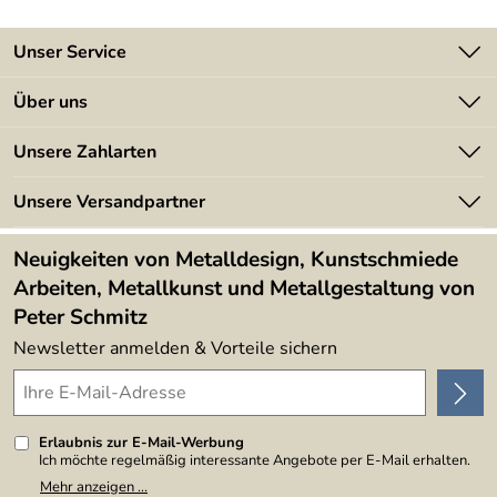
Unser Service
Kontakt
Über uns
Batterieverordnung
Angebote
Unsere Zahlarten
Kundeninformationen
Made in Germany
Newsletter
Unsere Versandpartner
Kundenbewertungen (394)
Lieferbedingungen
4,9/5
*****
Neuigkeiten von Metalldesign, Kunstschmiede
Arbeiten, Metallkunst und Metallgestaltung von
Peter Schmitz
Newsletter anmelden & Vorteile sichern
Erlaubnis zur E-Mail-Werbung
Ich möchte regelmäßig interessante Angebote per E-Mail erhalten.
Meine E-Mail-Adresse wird nicht an andere Unternehmen
Mehr anzeigen ...
weitergegeben. Zu statistischen Zwecken wird in anonymer Form