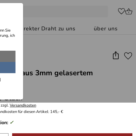
kt: Ihr direkter Draht zu uns
über uns
nn Sie
rung, ich
kregal aus 3mm gelasertem
lech
 / Stück
 zzgl.
Versandkosten
ndkosten für diesen Artikel: 145,- €
ion:
✓