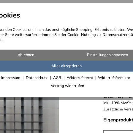
ookies
angebote
Wegebeschreibung
@ Konta
enden Cookies, um Ihnen das bestmögliche Shopping-Erlebnis zu bieten. We
rer Seite weitersurfen, stimmen Sie der Cookie-Nutzung zu. Datenschutzerklä
u.
 DVD- und Schallplatten Regale
Ablehnen
Einstellungen anpassen
Alles akzeptieren
CD-Stec
Impressum
Datenschutz
AGB
Widerrufsrecht
Widerrufsformular
Zunderb
Vertrag widerrufen
2.545,- €
inkl. 19% MwSt.,
Zusätzliche Versa
Eigenprodukt