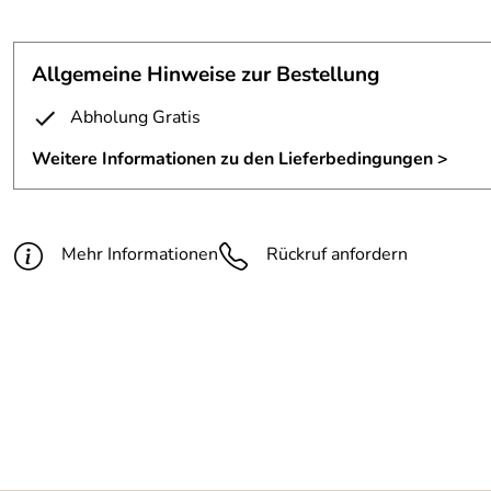
CD Regal
Maße:
1800 mm x 1800 mm x 130 mm
Allgemeine Hinweise zur Bestellung
Material:
3 mm Zunder Stahlblech gelasert
Abholung Gratis
Oberfläche:
mit klarem Zaponlack lackiert
Weitere Informationen zu den Lieferbedingungen >
Sockel:
Höhe ca. 58 mm, hinten mit Aussparung f
Mehr Informationen
Rückruf anfordern