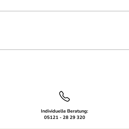
ür eine Fußleiste 55 mm, Tiefe 22 mm
Individuelle Beratung:
05121 - 28 29 320