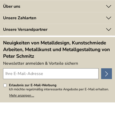
Kontakt
Über uns
Batterieverordnung
Angebote
Unsere Zahlarten
Kundeninformationen
Made in Germany
Newsletter
Unsere Versandpartner
Kundenbewertungen (394)
Lieferbedingungen
4,9/5
*****
Neuigkeiten von Metalldesign, Kunstschmiede
Arbeiten, Metallkunst und Metallgestaltung von
Peter Schmitz
Newsletter anmelden & Vorteile sichern
Erlaubnis zur E-Mail-Werbung
Ich möchte regelmäßig interessante Angebote per E-Mail erhalten.
Meine E-Mail-Adresse wird nicht an andere Unternehmen
Mehr anzeigen ...
weitergegeben. Zu statistischen Zwecken wird in anonymer Form
ausgewertet, welche Links im Newsletter geklickt werden. Dabei ist
nicht erkennbar, welche konkrete Person geklickt hat. Diese
Einwilligung zur Nutzung meiner E-Mail-Adresse für Werbezwecke
kann ich jederzeit mit Wirkung für die Zukunft widerrufen, indem ich