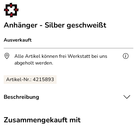
Anhänger - Silber geschweißt
Ausverkauft
Alle Artikel können frei Werkstatt bei uns
abgeholt werden.
Artikel-Nr.: 4215893
Beschreibung
Anhänger
Feinsilber autogen geschweißt und geschmiedet
Zusammengekauft mit
Höhe ca. 8 cm
Dieser
Schmuck
ist leider schon verkauft