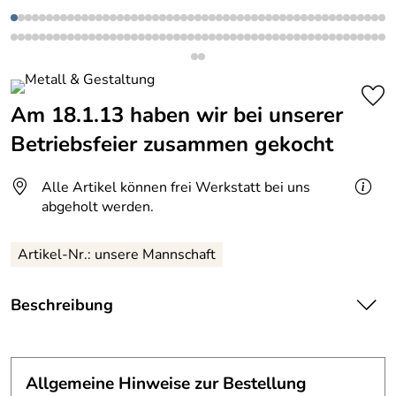
Am 18.1.13 haben wir bei unserer
Betriebsfeier zusammen gekocht
Alle Artikel können frei Werkstatt bei uns
abgeholt werden.
Artikel-Nr.: unsere Mannschaft
Beschreibung
Am 18.1.13 haben wir bei unserer Betriebsfeier
zusammen gekocht.
Das war wieder mal ein schöner Abend im Kollegenkreise.
Allgemeine Hinweise zur Bestellung