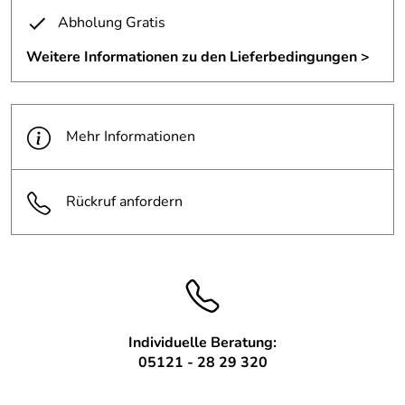
Hoch über den Dächern Hildesheims, haben wir in der
Abholung Gratis
Panorama Lounge, bei schönem Ausblick und leckerem
Essen zusammen gefeiert.
Weitere Informationen zu den Lieferbedingungen >
Wir das ist die Truppe von BüroObjekt Hildesheim,
Schmitz Schiminski Partner GbR und Metall und
Gestaltung.
Mehr Informationen
Besonderen Dank an unser Praktikantinnen Fiona Zumpe,
Esra Oezmenlikan und Rebecca Neurohr für die tatkräftige
Unterstützung in der Küche und im Service.
Rückruf anfordern
Das Schwierigste war: 18 Kollegen/innen haben sich zum
Kochen angemeldet. Damit das sprichwörtliche "viele
Köche verderben den Brei" nicht eintritt, mussten wir per
Los entscheiden, wer die Kochschürze anziehen darf.
Individuelle Beratung:
Hier die Speisekarte:
05121 - 28 29 320
Wer Spaß daran hat die Leckereien nachzukochen, dem
sind die Rezepte vielleicht hilfreich.