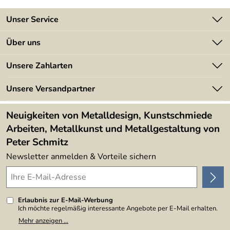
Zur Begrüßung:
Birnenmousseline
Unser Service
Als Appetitanreger
: Lutscher mit Schokolade und
Olivenöl
Kontakt
Über uns
Batterieverordnung
Kleine Vorspeise:
Muscheln
Angebote
Unsere Zahlarten
Kundeninformationen
Made in Germany
Hauptgericht
: Rote Beete Gulasch auf Hokaido Ingwer
Newsletter
Unsere Versandpartner
Puree
Kundenbewertungen (394)
Lieferbedingungen
4,9/5
*****
Zum Abschluß:
Iles Flottantes auf einem Spiegel aus
Neuigkeiten von Metalldesign, Kunstschmiede
Creme Anglaise (Vanille Sauce)
Arbeiten, Metallkunst und Metallgestaltung von
Peter Schmitz
Newsletter anmelden & Vorteile sichern
Die Rezepte:
Birnenmusseline
350 ml Birnensaft mit 20 ml Williams Birnenbrand
Erlaubnis zur E-Mail-Werbung
mischen. 2 gestrichene Prtionslöffel Xanthazoon zugeben
Ich möchte regelmäßig interessante Angebote per E-Mail erhalten.
und mit einem Mixstab montieren.
Meine E-Mail-Adresse wird nicht an andere Unternehmen
Mehr anzeigen ...
Die Flüssigkeit in einem 0,5 Liter ISI Siphon geben, 1
weitergegeben. Zu statistischen Zwecken wird in anonymer Form