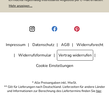
Meine E-Mail-Adresse wird nicht an andere Unternehmen
Mehr anzeigen ...
weitergegeben. Zu statistischen Zwecken wird in anonymer Form
ausgewertet, welche Links im Newsletter geklickt werden. Dabei ist
nicht erkennbar, welche konkrete Person geklickt hat. Diese
Einwilligung zur Nutzung meiner E-Mail-Adresse für Werbezwecke
kann ich jederzeit mit Wirkung für die Zukunft widerrufen, indem ich
den Link "Abmelden" am Ende des Newsletters anklicke. Die
Datenschutzerklärung
habe ich zur Kenntnis genommen.
Impressum
Datenschutz
AGB
Widerrufsrecht
Widerrufsformular
Vertrag widerrufen
Cookie Einstellungen
* Alle Preisangaben inkl. MwSt.
** Gilt für Lieferungen nach Deutschland. Lieferzeiten für andere Länder
und Informationen zur Berechnung des Liefertermins finden Sie
hier
.