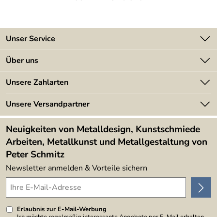
Unser Service
Kontakt
Über uns
Batterieverordnung
Angebote
Unsere Zahlarten
Kundeninformationen
Made in Germany
Newsletter
Unsere Versandpartner
Kundenbewertungen (394)
Lieferbedingungen
4,9/5
*****
Neuigkeiten von Metalldesign, Kunstschmiede
Arbeiten, Metallkunst und Metallgestaltung von
Peter Schmitz
Newsletter anmelden & Vorteile sichern
Erlaubnis zur E-Mail-Werbung
Ich möchte regelmäßig interessante Angebote per E-Mail erhalten.