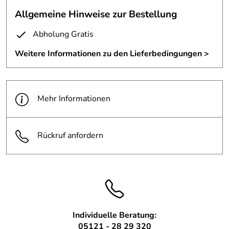
Stärke berfestigt.
Allgemeine Hinweise zur Bestellung
Eine schöne Interpretation einer Ahnengalerie aus Fotos.
Abholung Gratis
Höhe 2 Meter.
Weitere Informationen zu den Lieferbedingungen >
Mehr Informationen
Rückruf anfordern
Individuelle Beratung:
05121 - 28 29 320