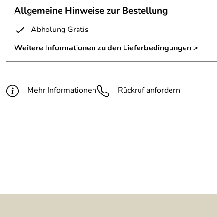
Allgemeine Hinweise zur Bestellung
5
4
Abholung Gratis
3
Weitere Informationen zu den Lieferbedingungen >
2
1
Klaus
Verifizierte Bewertung
*****
Mehr Informationen
Rückruf anfordern
schön archaisch
Kaufdatum: 07.01.2011
Bewertungsdatum: 20.01.2011