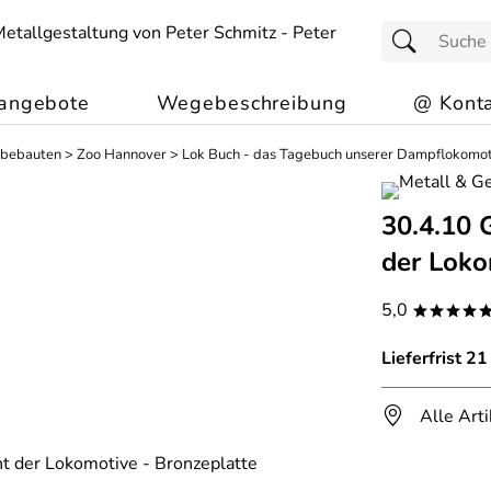
angebote
Wegebeschreibung
@ Konta
rbebauten
>
Zoo Hannover
>
Lok Buch - das Tagebuch unserer Dampflokomot
30.4.10 
der Loko
5,0
****
Lieferfrist 2
Alle Art