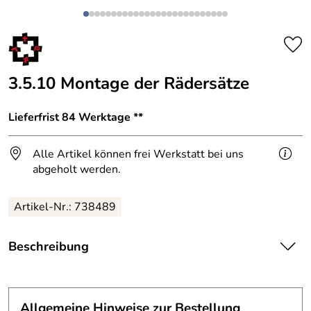
3.5.10 Montage der Rädersätze
Lieferfrist 84 Werktage **
Alle Artikel können frei Werkstatt bei uns
abgeholt werden.
Artikel-Nr.: 738489
Beschreibung
Das war nicht ganz einfach.
Die Radsätze haben doch ihre eigene Logic. Es hat ein
Allgemeine Hinweise zur Bestellung