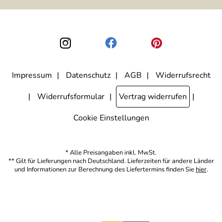
ausgewertet, welche Links im Newsletter geklickt werden. Dabei ist
nicht erkennbar, welche konkrete Person geklickt hat. Diese
Einwilligung zur Nutzung meiner E-Mail-Adresse für Werbezwecke
kann ich jederzeit mit Wirkung für die Zukunft widerrufen, indem ich
den Link "Abmelden" am Ende des Newsletters anklicke. Die
Datenschutzerklärung
habe ich zur Kenntnis genommen.
Impressum
Datenschutz
AGB
Widerrufsrecht
Widerrufsformular
Vertrag widerrufen
Cookie Einstellungen
* Alle Preisangaben inkl. MwSt.
** Gilt für Lieferungen nach Deutschland. Lieferzeiten für andere Länder
und Informationen zur Berechnung des Liefertermins finden Sie
hier
.