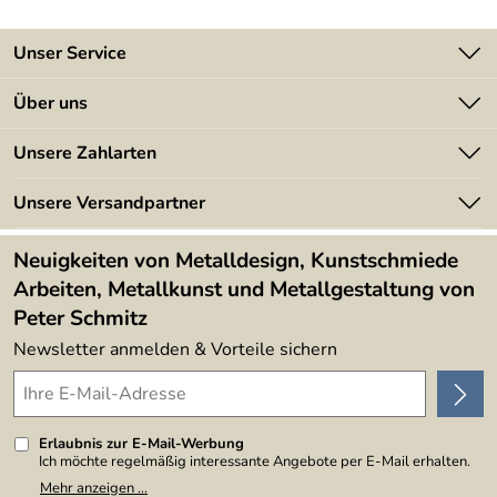
Unser Service
Kontakt
Über uns
Batterieverordnung
Angebote
Unsere Zahlarten
Kundeninformationen
Made in Germany
Newsletter
Unsere Versandpartner
Kundenbewertungen (394)
Lieferbedingungen
4,9/5
*****
Neuigkeiten von Metalldesign, Kunstschmiede
Arbeiten, Metallkunst und Metallgestaltung von
Peter Schmitz
Newsletter anmelden & Vorteile sichern
Erlaubnis zur E-Mail-Werbung
Ich möchte regelmäßig interessante Angebote per E-Mail erhalten.
Meine E-Mail-Adresse wird nicht an andere Unternehmen
Mehr anzeigen ...
weitergegeben. Zu statistischen Zwecken wird in anonymer Form