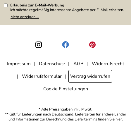
Erlaubnis zur E-Mail-Werbung
Ich möchte regelmäßig interessante Angebote per E-Mail erhalten.
Meine E-Mail-Adresse wird nicht an andere Unternehmen
Mehr anzeigen ...
weitergegeben. Zu statistischen Zwecken wird in anonymer Form
ausgewertet, welche Links im Newsletter geklickt werden. Dabei ist
nicht erkennbar, welche konkrete Person geklickt hat. Diese
Einwilligung zur Nutzung meiner E-Mail-Adresse für Werbezwecke
kann ich jederzeit mit Wirkung für die Zukunft widerrufen, indem ich
den Link "Abmelden" am Ende des Newsletters anklicke. Die
Datenschutzerklärung
habe ich zur Kenntnis genommen.
Impressum
Datenschutz
AGB
Widerrufsrecht
Widerrufsformular
Vertrag widerrufen
Cookie Einstellungen
* Alle Preisangaben inkl. MwSt.
** Gilt für Lieferungen nach Deutschland. Lieferzeiten für andere Länder
und Informationen zur Berechnung des Liefertermins finden Sie
hier
.