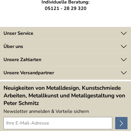
Individuelle Beratung:
05121 - 28 29 320
Unser Service
Kontakt
Über uns
Batterieverordnung
Angebote
Unsere Zahlarten
Kundeninformationen
Made in Germany
Newsletter
Unsere Versandpartner
Kundenbewertungen (394)
Lieferbedingungen
4,9/5
*****
Neuigkeiten von Metalldesign, Kunstschmiede
Arbeiten, Metallkunst und Metallgestaltung von
Peter Schmitz
Newsletter anmelden & Vorteile sichern