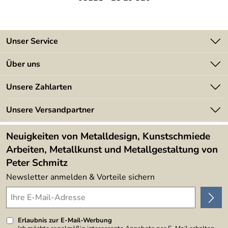
Unser Service
Kontakt
Über uns
Batterieverordnung
Angebote
Unsere Zahlarten
Kundeninformationen
Made in Germany
Newsletter
Unsere Versandpartner
Kundenbewertungen (394)
Lieferbedingungen
4,9/5
*****
Neuigkeiten von Metalldesign, Kunstschmiede
Arbeiten, Metallkunst und Metallgestaltung von
Peter Schmitz
Newsletter anmelden & Vorteile sichern
Erlaubnis zur E-Mail-Werbung