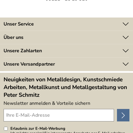
Unser Service
Kontakt
Über uns
Batterieverordnung
Angebote
Unsere Zahlarten
Kundeninformationen
Made in Germany
Newsletter
Unsere Versandpartner
Kundenbewertungen (394)
Lieferbedingungen
4,9/5
*****
Neuigkeiten von Metalldesign, Kunstschmiede
Arbeiten, Metallkunst und Metallgestaltung von
Peter Schmitz
Newsletter anmelden & Vorteile sichern
Erlaubnis zur E-Mail-Werbung