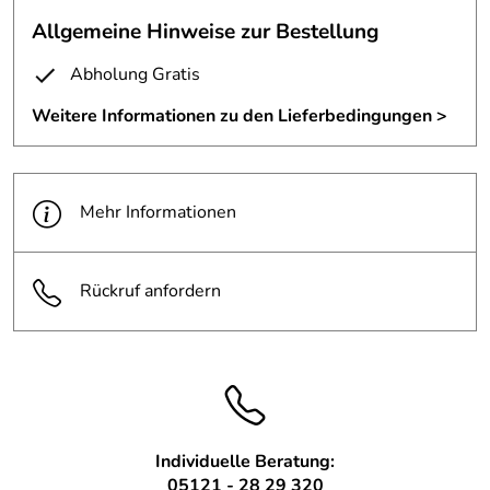
Allgemeine Hinweise zur Bestellung
Ärmel hochgekrempelt und mit frischem Tatendrang an die Vorbereitung, um die Teile ihrer
weiteren Bestimmung, zuzuführen.
Abholung Gratis
Nach dem Reinigen und einiger Modifikationen bilden sie die Basis für die Anhänger.
Weitere Informationen zu den Lieferbedingungen >
Mehr Informationen
Rückruf anfordern
Individuelle Beratung:
05121 - 28 29 320