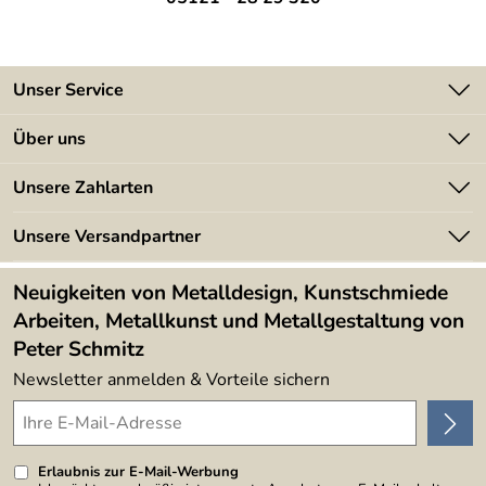
Unser Service
Kontakt
Über uns
Batterieverordnung
Angebote
Unsere Zahlarten
Kundeninformationen
Made in Germany
Newsletter
Unsere Versandpartner
Kundenbewertungen (394)
Lieferbedingungen
4,9/5
*****
Neuigkeiten von Metalldesign, Kunstschmiede
Arbeiten, Metallkunst und Metallgestaltung von
Peter Schmitz
Newsletter anmelden & Vorteile sichern
Erlaubnis zur E-Mail-Werbung