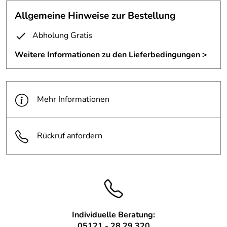
über sich ergehen lassen um älter aus zu sehen.
Allgemeine Hinweise zur Bestellung
Und die Glocke bekommt ihre persönliche Aufhängung.
Abholung Gratis
Erste Farbproben für das Fühererhaus.
Weitere Informationen zu den Lieferbedingungen >
Der Prellbock für die Front der Lok wird gealtert.
Mehr Informationen
Rückruf anfordern
Individuelle Beratung:
05121 - 28 29 320