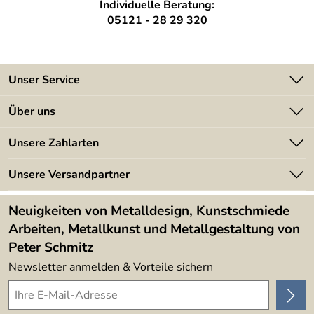
Individuelle Beratung:
05121 - 28 29 320
Unser Service
Kontakt
Über uns
Batterieverordnung
Angebote
Unsere Zahlarten
Kundeninformationen
Made in Germany
Newsletter
Unsere Versandpartner
Kundenbewertungen (394)
Lieferbedingungen
4,9/5
*****
Neuigkeiten von Metalldesign, Kunstschmiede
Arbeiten, Metallkunst und Metallgestaltung von
Peter Schmitz
Newsletter anmelden & Vorteile sichern