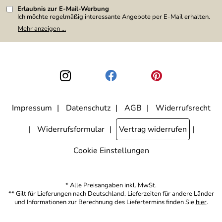
Erlaubnis zur E-Mail-Werbung
Ich möchte regelmäßig interessante Angebote per E-Mail erhalten.
Meine E-Mail-Adresse wird nicht an andere Unternehmen
Mehr anzeigen ...
weitergegeben. Zu statistischen Zwecken wird in anonymer Form
ausgewertet, welche Links im Newsletter geklickt werden. Dabei ist
nicht erkennbar, welche konkrete Person geklickt hat. Diese
Einwilligung zur Nutzung meiner E-Mail-Adresse für Werbezwecke
kann ich jederzeit mit Wirkung für die Zukunft widerrufen, indem ich
den Link "Abmelden" am Ende des Newsletters anklicke. Die
Datenschutzerklärung
habe ich zur Kenntnis genommen.
Impressum
Datenschutz
AGB
Widerrufsrecht
Widerrufsformular
Vertrag widerrufen
Cookie Einstellungen
* Alle Preisangaben inkl. MwSt.
** Gilt für Lieferungen nach Deutschland. Lieferzeiten für andere Länder
und Informationen zur Berechnung des Liefertermins finden Sie
hier
.