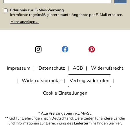
Erlaubnis zur E-Mail-Werbung
Ich möchte regelmäßig interessante Angebote per E-Mail erhalten.
Meine E-Mail-Adresse wird nicht an andere Unternehmen
Mehr anzeigen ...
weitergegeben. Zu statistischen Zwecken wird in anonymer Form
ausgewertet, welche Links im Newsletter geklickt werden. Dabei ist
nicht erkennbar, welche konkrete Person geklickt hat. Diese
Einwilligung zur Nutzung meiner E-Mail-Adresse für Werbezwecke
kann ich jederzeit mit Wirkung für die Zukunft widerrufen, indem ich
den Link "Abmelden" am Ende des Newsletters anklicke. Die
Datenschutzerklärung
habe ich zur Kenntnis genommen.
Impressum
Datenschutz
AGB
Widerrufsrecht
Widerrufsformular
Vertrag widerrufen
Cookie Einstellungen
* Alle Preisangaben inkl. MwSt.
** Gilt für Lieferungen nach Deutschland. Lieferzeiten für andere Länder
und Informationen zur Berechnung des Liefertermins finden Sie
hier
.