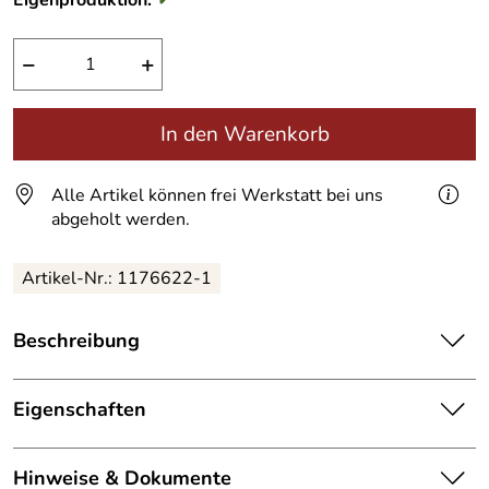
Eigenproduktion:
✓
−
+
In den Warenkorb
Alle Artikel können frei Werkstatt bei uns
abgeholt werden.
Artikel-Nr.:
1176622-1
Beschreibung
Doppel Pendel Tür im Industrie Loft Look.
Eigenschaften
Filigrane, durchschwingende Pendeltür aus Zunderstahl
mit einem Pivot Beschlag.
Glastrennwand
Hinweise & Dokumente
Ausführung „die Filigrane“ mit durchgehenden