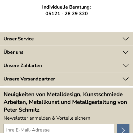
Individuelle Beratung:
05121 - 28 29 320
Unser Service
Kontakt
Über uns
Batterieverordnung
Angebote
Unsere Zahlarten
Kundeninformationen
Made in Germany
Newsletter
Unsere Versandpartner
Kundenbewertungen (394)
Lieferbedingungen
4,9/5
*****
Neuigkeiten von Metalldesign, Kunstschmiede
Arbeiten, Metallkunst und Metallgestaltung von
Peter Schmitz
Newsletter anmelden & Vorteile sichern