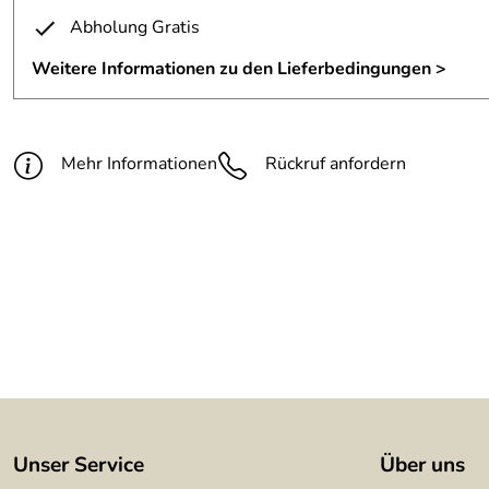
Maße:
Durchmesser 90 mm cm
Abholung Gratis
Oberfläche:
patiniert und gewachst
Weitere Informationen zu den Lieferbedingungen >
Material:
3 mm Tombak (CuZn15)
Mehr Informationen
Rückruf anfordern
Unser Service
Über uns