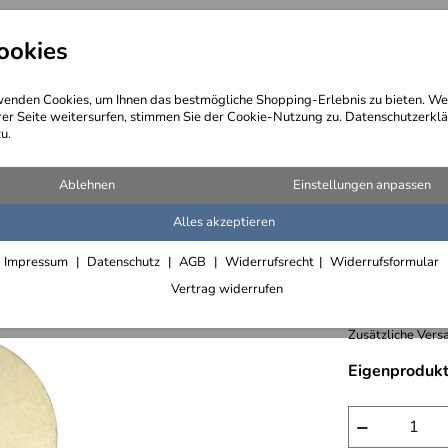
ookies
angebote
Wegebeschreibung
@ Konta
enden Cookies, um Ihnen das bestmögliche Shopping-Erlebnis zu bieten. We
rer Seite weitersurfen, stimmen Sie der Cookie-Nutzung zu. Datenschutzerklä
u.
Blech oder Profil
Ablehnen
Einstellungen anpassen
Alles akzeptieren
rundes K
Impressum
Datenschutz
AGB
Widerrufsrecht
Widerrufsformular
361,- € /
Vertrag widerrufen
inkl. 19% MwSt.,
Zusätzliche Versa
Eigenprodukt
−