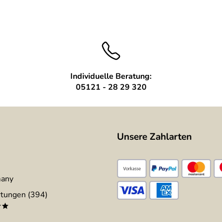
gestellt hatte, sehr hochwertig gearbeitet, nach meinen Wunsch
!
 auch - seine Eigenheiten aufweisen. Aber das ist dann eben de
Individuelle Beratung:
05121 - 28 29 320
Unsere Zahlarten
many
tungen (394)
**