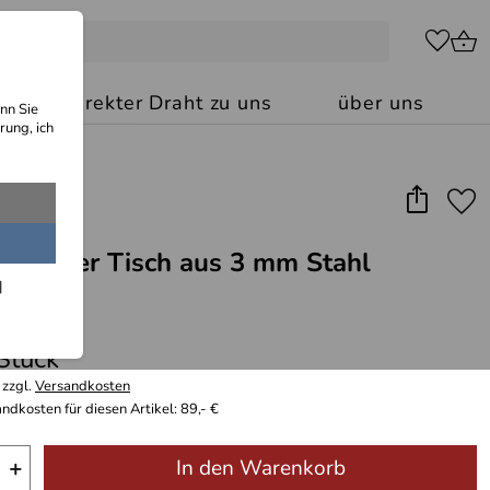
kt: Ihr direkter Draht zu uns
über uns
nn Sie
rung, ich
r Drucker Tisch aus 3 mm Stahl
(1)
*
 Stück
 zzgl.
Versandkosten
ndkosten für diesen Artikel: 89,- €
+
In den Warenkorb