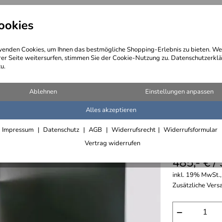
ookies
angebote
Wegebeschreibung
@ Konta
enden Cookies, um Ihnen das bestmögliche Shopping-Erlebnis zu bieten. We
rer Seite weitersurfen, stimmen Sie der Cookie-Nutzung zu. Datenschutzerklä
u.
 für Drucker
Ablehnen
Einstellungen anpassen
Alles akzeptieren
rollbare
Impressum
Datenschutz
AGB
Widerrufsrecht
Widerrufsformular
5,0
****
Vertrag widerrufen
485,- € /
inkl. 19% MwSt.,
Zusätzliche Versa
−