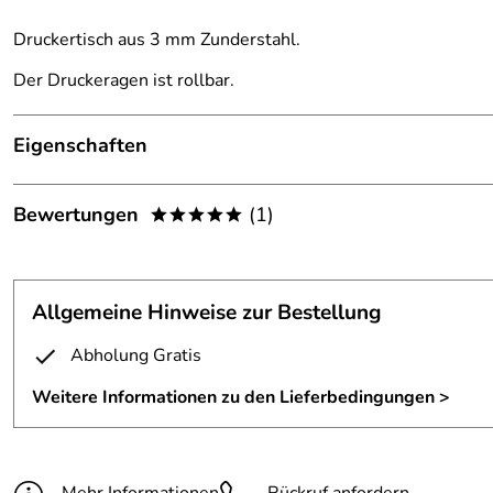
Druckertisch aus 3 mm Zunderstahl.
Der Druckeragen ist rollbar.
Eigenschaften
Druckertisch
Bewertungen
(1)
*****
Ausführung:
rollbar
5,0
*****
Material:
verzunderter Stahl
Allgemeine Hinweise zur Bestellung
5
Oberfläche:
klar lackiert
4
Abholung Gratis
Materialstärke:
3 mm
3
Weitere Informationen zu den Lieferbedingungen >
2
Breite:
600 mm
1
Höhe:
400 mm
Conny
Verifizierte Bewertung
*****