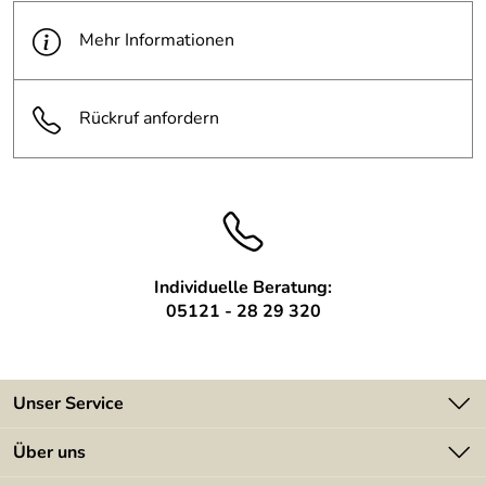
Tiefe:
300 mm
Mehr Informationen
Rückruf anfordern
Individuelle Beratung:
05121 - 28 29 320
Unser Service
Kontakt
Über uns
Batterieverordnung