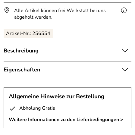
Alle Artikel können frei Werkstatt bei uns
abgeholt werden.
Artikel-Nr.: 256554
Beschreibung
Beistelltisch aus 5mm Zunderstahl.
Eigenschaften
Tischgestell bestehend aus:
Druckertisch
Stahl s-5mm, Oberfläche roh blau – schwarz, klar lackiert.
Tischplatte 300x346mm mit 2 untergesetzten Beinen
Material:
5mm Zunderstahl
200x368mm
Allgemeine Hinweise zur Bestellung
Beine mit Platte geheftet verschweißt.
Oberfläche:
klar lackiert
Abholung Gratis
Zwei Schweißnähte von außen sichtbar.
Höhe:
373 mm
Weitere Informationen zu den Lieferbedingungen >
Breite:
346 mm