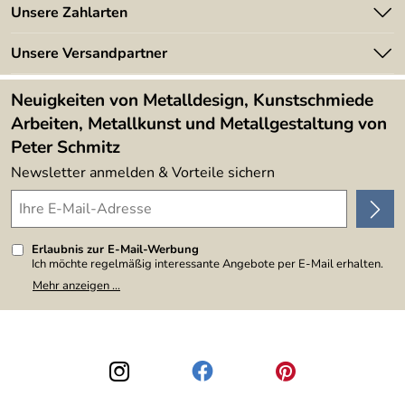
Angebote
Unsere Zahlarten
Kundeninformationen
Made in Germany
Newsletter
Unsere Versandpartner
Kundenbewertungen (394)
Lieferbedingungen
4,9/5
*****
Neuigkeiten von Metalldesign, Kunstschmiede
Arbeiten, Metallkunst und Metallgestaltung von
Peter Schmitz
Newsletter anmelden & Vorteile sichern
Erlaubnis zur E-Mail-Werbung
Ich möchte regelmäßig interessante Angebote per E-Mail erhalten.
Meine E-Mail-Adresse wird nicht an andere Unternehmen
Mehr anzeigen ...
weitergegeben. Zu statistischen Zwecken wird in anonymer Form
ausgewertet, welche Links im Newsletter geklickt werden. Dabei ist
nicht erkennbar, welche konkrete Person geklickt hat. Diese
Einwilligung zur Nutzung meiner E-Mail-Adresse für Werbezwecke
kann ich jederzeit mit Wirkung für die Zukunft widerrufen, indem ich
den Link "Abmelden" am Ende des Newsletters anklicke. Die
Datenschutzerklärung
habe ich zur Kenntnis genommen.