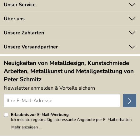
Unser Service
Kontakt
Über uns
Batterieverordnung
Angebote
Unsere Zahlarten
Kundeninformationen
Made in Germany
Newsletter
Unsere Versandpartner
Kundenbewertungen (394)
Lieferbedingungen
4,9/5
*****
Neuigkeiten von Metalldesign, Kunstschmiede
Arbeiten, Metallkunst und Metallgestaltung von
Peter Schmitz
Newsletter anmelden & Vorteile sichern
Erlaubnis zur E-Mail-Werbung
Ich möchte regelmäßig interessante Angebote per E-Mail erhalten.
Meine E-Mail-Adresse wird nicht an andere Unternehmen
Mehr anzeigen ...
weitergegeben. Zu statistischen Zwecken wird in anonymer Form
ausgewertet, welche Links im Newsletter geklickt werden. Dabei ist
nicht erkennbar, welche konkrete Person geklickt hat. Diese