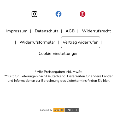
Einwilligung zur Nutzung meiner E-Mail-Adresse für Werbezwecke
kann ich jederzeit mit Wirkung für die Zukunft widerrufen, indem ich
den Link "Abmelden" am Ende des Newsletters anklicke. Die
Datenschutzerklärung
habe ich zur Kenntnis genommen.
Impressum
Datenschutz
AGB
Widerrufsrecht
Widerrufsformular
Vertrag widerrufen
Cookie Einstellungen
* Alle Preisangaben inkl. MwSt.
** Gilt für Lieferungen nach Deutschland. Lieferzeiten für andere Länder
und Informationen zur Berechnung des Liefertermins finden Sie
hier
.