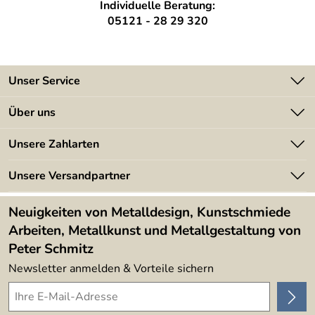
Individuelle Beratung:
Anfrage gefertigt.
05121 - 28 29 320
Dadurch können wir Ihnen jedes gewünschte Maß
fertigen.
Die Frachtkosten richten sich nach Größe und Ihrem
Unser Service
Wohnort. Um die Frachtkosten gering zu halten, werden
die großen Rosenbögen ggf. aus drei Einzelteilen
Kontakt
Über uns
gefertigt.
Batterieverordnung
Angebote
Unsere Zahlarten
Kundeninformationen
Made in Germany
Newsletter
Unsere Versandpartner
Kundenbewertungen (394)
Lieferbedingungen
4,9/5
*****
Neuigkeiten von Metalldesign, Kunstschmiede
Arbeiten, Metallkunst und Metallgestaltung von
Peter Schmitz
Newsletter anmelden & Vorteile sichern