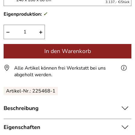
3.137,- €/Stück
Eigenproduktion:
✓
−
+
In den Warenkorb
Alle Artikel können frei Werkstatt bei uns
abgeholt werden.
Artikel-Nr.:
225468-1
Beschreibung
Für die Ewigkeit.
Stabiler und wunderschöner Rosenbogen. Hält ewig.
Eigenschaften