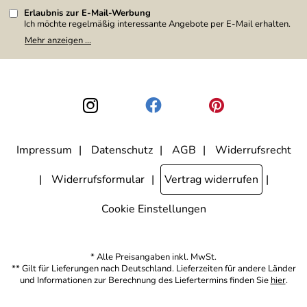
Erlaubnis zur E-Mail-Werbung
Ich möchte regelmäßig interessante Angebote per E-Mail erhalten.
Meine E-Mail-Adresse wird nicht an andere Unternehmen
Mehr anzeigen ...
weitergegeben. Zu statistischen Zwecken wird in anonymer Form
ausgewertet, welche Links im Newsletter geklickt werden. Dabei ist
nicht erkennbar, welche konkrete Person geklickt hat. Diese
Einwilligung zur Nutzung meiner E-Mail-Adresse für Werbezwecke
kann ich jederzeit mit Wirkung für die Zukunft widerrufen, indem ich
den Link "Abmelden" am Ende des Newsletters anklicke. Die
Datenschutzerklärung
habe ich zur Kenntnis genommen.
Impressum
Datenschutz
AGB
Widerrufsrecht
Widerrufsformular
Vertrag widerrufen
Cookie Einstellungen
* Alle Preisangaben inkl. MwSt.
** Gilt für Lieferungen nach Deutschland. Lieferzeiten für andere Länder
und Informationen zur Berechnung des Liefertermins finden Sie
hier
.