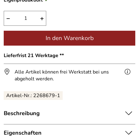
Eigenproduktion:
✓
−
+
In den Warenkorb
Lieferfrist 21 Werktage **
Alle Artikel können frei Werkstatt bei uns
abgeholt werden.
Artikel-Nr.:
2268679-1
Beschreibung
Handgefertigte
Dokumentenhülse
aus Kupfer.
Eigenschaften
Solch eine Dokumenten Hülse wird üblicherweise zur