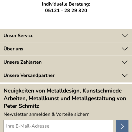
Individuelle Beratung:
05121 - 28 29 320
Unser Service
Kontakt
Über uns
Batterieverordnung
Angebote
Unsere Zahlarten
Kundeninformationen
Made in Germany
Newsletter
Unsere Versandpartner
Kundenbewertungen (394)
Lieferbedingungen
4,9/5
*****
Neuigkeiten von Metalldesign, Kunstschmiede
Arbeiten, Metallkunst und Metallgestaltung von
Peter Schmitz
Newsletter anmelden & Vorteile sichern