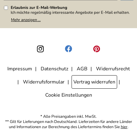
Erlaubnis zur E-Mail-Werbung
Ich möchte regelmäßig interessante Angebote per E-Mail erhalten.
Meine E-Mail-Adresse wird nicht an andere Unternehmen
Mehr anzeigen ...
weitergegeben. Zu statistischen Zwecken wird in anonymer Form
ausgewertet, welche Links im Newsletter geklickt werden. Dabei ist
nicht erkennbar, welche konkrete Person geklickt hat. Diese
Einwilligung zur Nutzung meiner E-Mail-Adresse für Werbezwecke
kann ich jederzeit mit Wirkung für die Zukunft widerrufen, indem ich
den Link "Abmelden" am Ende des Newsletters anklicke. Die
Datenschutzerklärung
habe ich zur Kenntnis genommen.
Impressum
Datenschutz
AGB
Widerrufsrecht
Widerrufsformular
Vertrag widerrufen
Cookie Einstellungen
* Alle Preisangaben inkl. MwSt.
** Gilt für Lieferungen nach Deutschland. Lieferzeiten für andere Länder
und Informationen zur Berechnung des Liefertermins finden Sie
hier
.