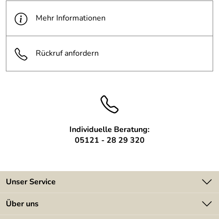
Mehr Informationen
Rückruf anfordern
Individuelle Beratung:
05121 - 28 29 320
Unser Service
Kontakt
Über uns
Batterieverordnung