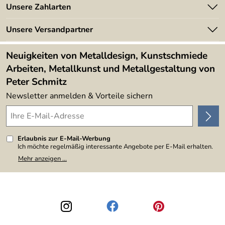
Angebote
Unsere Zahlarten
Kundeninformationen
Made in Germany
Newsletter
Unsere Versandpartner
Kundenbewertungen (394)
Lieferbedingungen
4,9/5
*****
Neuigkeiten von Metalldesign, Kunstschmiede
Arbeiten, Metallkunst und Metallgestaltung von
Peter Schmitz
Newsletter anmelden & Vorteile sichern
Erlaubnis zur E-Mail-Werbung
Ich möchte regelmäßig interessante Angebote per E-Mail erhalten.
Meine E-Mail-Adresse wird nicht an andere Unternehmen
Mehr anzeigen ...
weitergegeben. Zu statistischen Zwecken wird in anonymer Form
ausgewertet, welche Links im Newsletter geklickt werden. Dabei ist
nicht erkennbar, welche konkrete Person geklickt hat. Diese
Einwilligung zur Nutzung meiner E-Mail-Adresse für Werbezwecke
kann ich jederzeit mit Wirkung für die Zukunft widerrufen, indem ich
den Link "Abmelden" am Ende des Newsletters anklicke. Die
Datenschutzerklärung
habe ich zur Kenntnis genommen.