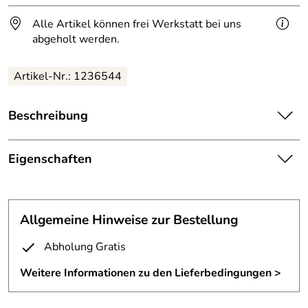
Alle Artikel können frei Werkstatt bei uns
abgeholt werden.
Artikel-Nr.: 1236544
Beschreibung
Dieses eindrucksvolle Doppelherz wurde per Hand von
unserem Mitarbeiter Frank Sasse geschmiedet.
Eigenschaften
Herz
Wir können die Herzen in jeder gewünschten Größe und
Höhe:
ca. 10 cm
Drahtstärke fertigen.
Allgemeine Hinweise zur Bestellung
Material:
8 mm massiver Rundstahl
Abholung Gratis
Oberfläche:
mit Messingabrieb, farblos lackiert
Weitere Informationen zu den Lieferbedingungen >