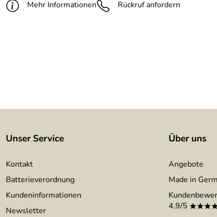
Oberfläche:
Messingabrieb, farblos lackiert
Mehr Informationen
Rückruf anfordern
Unser Service
Über uns
Kontakt
Angebote
Batterieverordnung
Made in Ger
Kundeninformationen
Kundenbewer
4,9/5
***
Newsletter