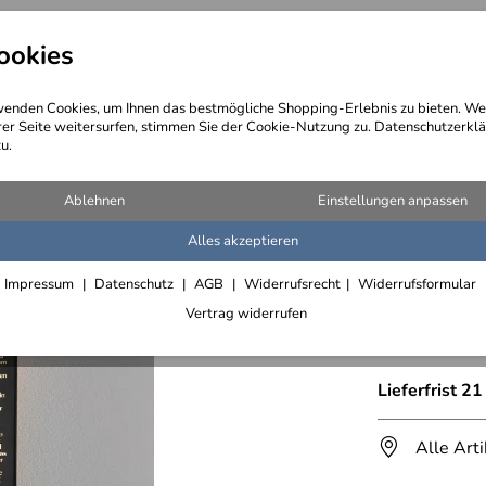
ookies
angebote
Wegebeschreibung
@ Konta
enden Cookies, um Ihnen das bestmögliche Shopping-Erlebnis zu bieten. We
rer Seite weitersurfen, stimmen Sie der Cookie-Nutzung zu. Datenschutzerklä
u.
, wandhängende Skulpturen
Ablehnen
Einstellungen anpassen
Alles akzeptieren
gelasert
Impressum
Datenschutz
AGB
Widerrufsrecht
Widerrufsformular
biblisch
Vertrag widerrufen
Eigenprodukt
Lieferfrist 2
Alle Art