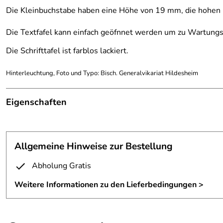
Die Kleinbuchstabe haben eine Höhe von 19 mm, die hohen
Die Textfafel kann einfach geöfnnet werden um zu Wartungs
Die Schrifttafel ist farblos lackiert.
Hinterleuchtung, Foto und Typo: Bisch. Generalvikariat Hildesheim
Eigenschaften
Muster
Fertigungsverfahren:
gelasert
Allgemeine Hinweise zur Bestellung
Maße:
H/B ca. 216 x 62 cm
Abholung Gratis
Material:
Zunderstahl
Weitere Informationen zu den Lieferbedingungen >
Materialstärke:
3 mm