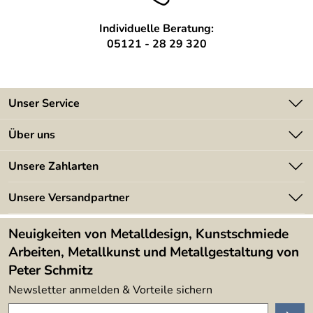
Individuelle Beratung:
05121 - 28 29 320
Unser Service
Kontakt
Über uns
Batterieverordnung
Angebote
Unsere Zahlarten
Kundeninformationen
Made in Germany
Newsletter
Unsere Versandpartner
Kundenbewertungen (394)
Lieferbedingungen
4,9/5
*****
Neuigkeiten von Metalldesign, Kunstschmiede
Arbeiten, Metallkunst und Metallgestaltung von
Peter Schmitz
Newsletter anmelden & Vorteile sichern