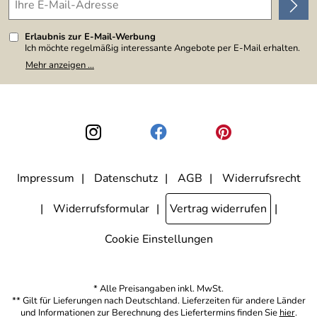
Erlaubnis zur E-Mail-Werbung
Ich möchte regelmäßig interessante Angebote per E-Mail erhalten.
Meine E-Mail-Adresse wird nicht an andere Unternehmen
Mehr anzeigen ...
weitergegeben. Zu statistischen Zwecken wird in anonymer Form
ausgewertet, welche Links im Newsletter geklickt werden. Dabei ist
nicht erkennbar, welche konkrete Person geklickt hat. Diese
Einwilligung zur Nutzung meiner E-Mail-Adresse für Werbezwecke
kann ich jederzeit mit Wirkung für die Zukunft widerrufen, indem ich
den Link "Abmelden" am Ende des Newsletters anklicke. Die
Datenschutzerklärung
habe ich zur Kenntnis genommen.
Impressum
Datenschutz
AGB
Widerrufsrecht
Widerrufsformular
Vertrag widerrufen
Cookie Einstellungen
* Alle Preisangaben inkl. MwSt.
** Gilt für Lieferungen nach Deutschland. Lieferzeiten für andere Länder
und Informationen zur Berechnung des Liefertermins finden Sie
hier
.