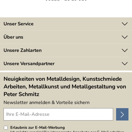
Unser Service
Kontakt
Über uns
Batterieverordnung
Angebote
Unsere Zahlarten
Kundeninformationen
Made in Germany
Newsletter
Unsere Versandpartner
Kundenbewertungen (394)
Lieferbedingungen
4,9/5
*****
Neuigkeiten von Metalldesign, Kunstschmiede
Arbeiten, Metallkunst und Metallgestaltung von
Peter Schmitz
Newsletter anmelden & Vorteile sichern
Erlaubnis zur E-Mail-Werbung