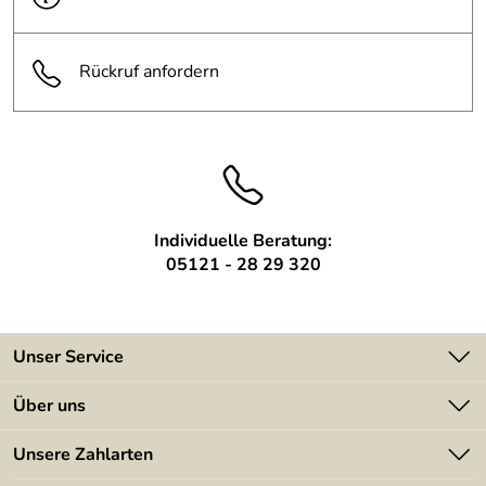
Durchmesser 12 mm, Länge ca,
Erdspieß:
400 mm
Rückruf anfordern
im Laufe der Zeit entwickelt sich
Oberfläche:
eine rostige Patina
Schneidfläche entgratet und
Oberfläche 2:
geschliffen
Individuelle Beratung:
05121 - 28 29 320
Unser Service
Kontakt
Über uns
Batterieverordnung
Angebote
Unsere Zahlarten
Kundeninformationen
Made in Germany