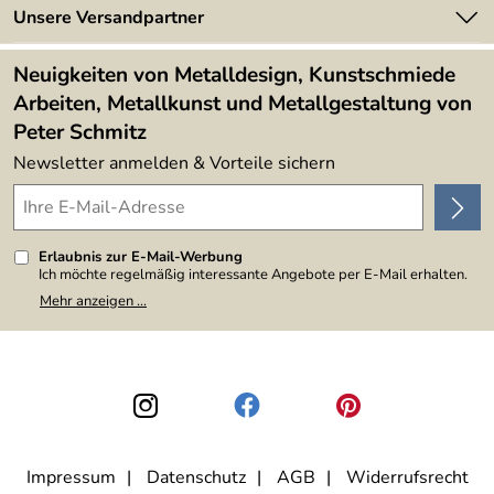
Newsletter
Unsere Versandpartner
Kundenbewertungen (394)
Lieferbedingungen
4,9/5
*****
Neuigkeiten von Metalldesign, Kunstschmiede
Arbeiten, Metallkunst und Metallgestaltung von
Peter Schmitz
Newsletter anmelden & Vorteile sichern
Erlaubnis zur E-Mail-Werbung
Ich möchte regelmäßig interessante Angebote per E-Mail erhalten.
Meine E-Mail-Adresse wird nicht an andere Unternehmen
Mehr anzeigen ...
weitergegeben. Zu statistischen Zwecken wird in anonymer Form
ausgewertet, welche Links im Newsletter geklickt werden. Dabei ist
nicht erkennbar, welche konkrete Person geklickt hat. Diese
Einwilligung zur Nutzung meiner E-Mail-Adresse für Werbezwecke
kann ich jederzeit mit Wirkung für die Zukunft widerrufen, indem ich
den Link "Abmelden" am Ende des Newsletters anklicke. Die
Datenschutzerklärung
habe ich zur Kenntnis genommen.
Impressum
Datenschutz
AGB
Widerrufsrecht