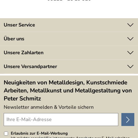
Unser Service
Kontakt
Über uns
Batterieverordnung
Angebote
Unsere Zahlarten
Kundeninformationen
Made in Germany
Newsletter
Unsere Versandpartner
Kundenbewertungen (394)
Lieferbedingungen
4,9/5
*****
Neuigkeiten von Metalldesign, Kunstschmiede
Arbeiten, Metallkunst und Metallgestaltung von
Peter Schmitz
Newsletter anmelden & Vorteile sichern
Erlaubnis zur E-Mail-Werbung