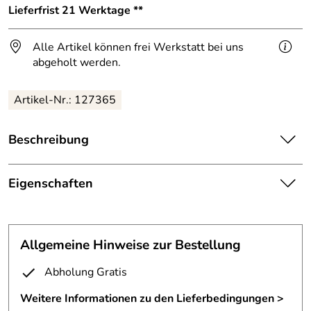
Lieferfrist 21 Werktage **
Alle Artikel können frei Werkstatt bei uns
abgeholt werden.
Artikel-Nr.: 127365
Beschreibung
Rankgitter aus 1.4301 V2A Edelstahl.
Eigenschaften
Seitenteile aus Ø42,4 mm Edelstahlrohr,
Rankgitter
Füllung in Schmitzstruktur aus Ø12 mm massivem
Rundstahl,
Maße:
H/B: 200cm x 80cm
Allgemeine Hinweise zur Bestellung
Oberflächen geschliffene Körnung,
Edelstahlrohr 42 mm, 12 mm
Abholung Gratis
Material:
Vollmaterial
Schweißstellen elektrolytisch gebeizt,
Weitere Informationen zu den Lieferbedingungen >
mit 2 Vögel aus Edelstahl,
zwei gelaserte Vögel aus