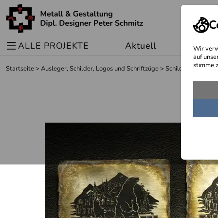
C
ALLE PROJEKTE
Aktuell
Sonder
Wir verw
auf unse
stimme z
Startseite
>
Ausleger, Schilder, Logos und Schriftzüge
>
Schilder