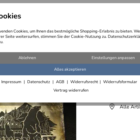
ookies
angebote
Wegebeschreibung
@ Konta
enden Cookies, um Ihnen das bestmögliche Shopping-Erlebnis zu bieten. We
rer Seite weitersurfen, stimmen Sie der Cookie-Nutzung zu. Datenschutzerklä
u.
Ablehnen
Einstellungen anpassen
Alles akzeptieren
Yukon Ba
Impressum
Datenschutz
AGB
Widerrufsrecht
Widerrufsformular
Lieferfrist 1
Vertrag widerrufen
Alle Art