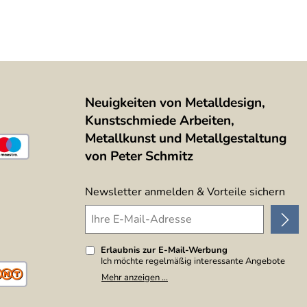
Neuigkeiten von Metalldesign,
Kunstschmiede Arbeiten,
Metallkunst und Metallgestaltung
von Peter Schmitz
Newsletter anmelden & Vorteile sichern
Erlaubnis zur E-Mail-Werbung
Ich möchte regelmäßig interessante Angebote
per E-Mail erhalten. Meine E-Mail-Adresse wird
Mehr anzeigen ...
nicht an andere Unternehmen weitergegeben. Zu
statistischen Zwecken wird in anonymer Form
ausgewertet, welche Links im Newsletter