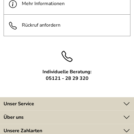
Oberfläche:
handschliff, brüniert
Mehr Informationen
Motiv wasserstrahlgeschnitten und
Schrift:
mit Blattgold hinterlegt
Rückruf anfordern
Individuelle Beratung:
05121 - 28 29 320
Unser Service
Kontakt
Über uns
Batterieverordnung
Angebote
Unsere Zahlarten