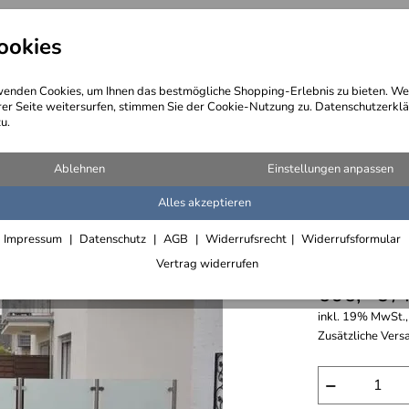
ookies
angebote
Wegebeschreibung
@ Konta
enden Cookies, um Ihnen das bestmögliche Shopping-Erlebnis zu bieten. We
rer Seite weitersurfen, stimmen Sie der Cookie-Nutzung zu. Datenschutzerklä
u.
 Mauerabdeckungen, Akustik
>
Wind- und Sichtschutz mit Glas oder Acrylglas
Ablehnen
Einstellungen anpassen
Alles akzeptieren
Windschu
Impressum
Datenschutz
AGB
Widerrufsrecht
Widerrufsformular
Sicherhe
Vertrag widerrufen
606,- € /
inkl. 19% MwSt.,
Zusätzliche Versa
−