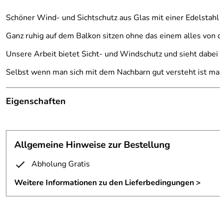
Schöner Wind- und Sichtschutz aus Glas mit einer Edelstahl
Ganz ruhig auf dem Balkon sitzen ohne das einem alles von
Unsere Arbeit bietet Sicht- und Windschutz und sieht dabei 
Selbst wenn man sich mit dem Nachbarn gut versteht ist man 
Eigenschaften
Wind-/Sichtschutzwand
Pfosten:
Edelstahlrohr D=42mm; V2A
Allgemeine Hinweise zur Bestellung
Glashalter:
Zinkdruckguß im Edelstahlfinish
Abholung Gratis
Verglasung:
VSG 8mm aus 2x4m ESG, matt. Folie
Weitere Informationen zu den Lieferbedingungen >
Form:
Quadratisch oder Rechteckig