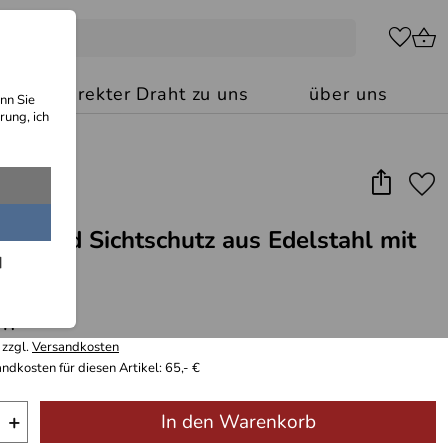
kt: Ihr direkter Draht zu uns
über uns
nn Sie
rung, ich
tz und Sichtschutz aus Edelstahl mit
itsglas
 m²
 zzgl.
Versandkosten
ndkosten für diesen Artikel: 65,- €
+
In den Warenkorb