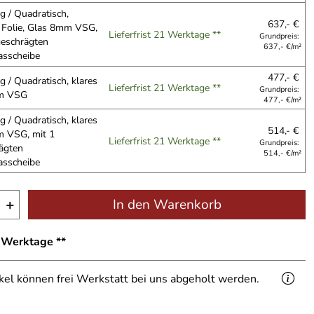
g / Quadratisch,
637,- €
e Folie, Glas 8mm VSG,
Lieferfrist 21 Werktage **
Grundpreis:
geschrägten
637,- €/m²
asscheibe
477,- €
g / Quadratisch, klares
Lieferfrist 21 Werktage **
Grundpreis:
m VSG
477,- €/m²
g / Quadratisch, klares
514,- €
 VSG, mit 1
Lieferfrist 21 Werktage **
Grundpreis:
ägten
514,- €/m²
asscheibe
+
In den Warenkorb
1 Werktage **
ikel können frei Werkstatt bei uns abgeholt werden.