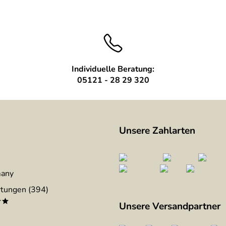
ndschutz ist genau das, was ich schon lange suche. Bieten Si
Individuelle Beratung:
05121 - 28 29 320
n.
Unsere Zahlarten
many
tungen (394)
**
Unsere Versandpartner