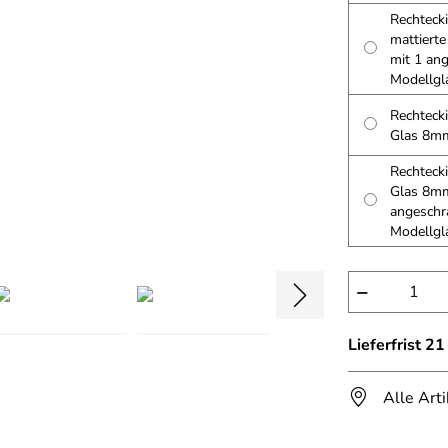
Rechtecki
mattiert
mit 1 an
Modellgl
Rechtecki
Glas 8m
Rechtecki
Glas 8mm
angeschr
Modellgl
−
Lieferfrist 2
Alle Art