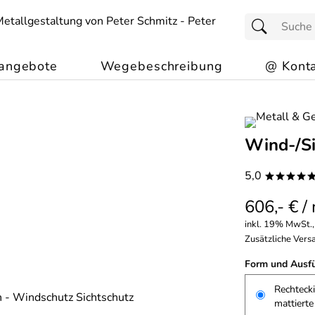
angebote
Wegebeschreibung
@ Konta
Wind-/Si
5,0
****
606,- € /
inkl. 19% MwSt.,
Zusätzliche Versa
Form und Ausf
Rechtecki
mattiert