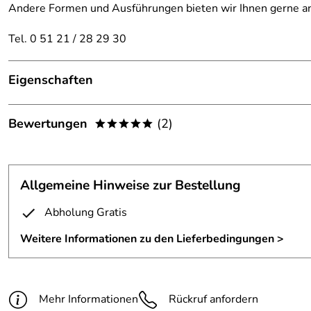
Andere Formen und Ausführungen bieten wir Ihnen gerne a
Tel. 0 51 21 / 28 29 30
Eigenschaften
Wind-/Sichtschutzwand
Bewertungen
(2)
*****
Pfosten:
Edelstahlrohr D=42mm; V2A
5,0
*****
Glashalter:
Zinkdruckguß im Edelstahlfinish
Allgemeine Hinweise zur Bestellung
5
Verglasung:
VSG 8mm aus 2x4mm ESG, matt. Folie
4
Abholung Gratis
Form:
Quadratisch oder Rechteckig
3
Weitere Informationen zu den Lieferbedingungen >
2
1
Franz
Verifizierte Bewertung
*****
Mehr Informationen
Rückruf anfordern