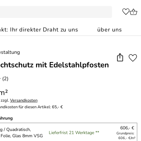
kt: Ihr direkter Draht zu uns
über uns
chtschutz mit Edelstahlpfosten
(2)
*
 m²
 zzgl.
Versandkosten
ndkosten für diesen Artikel: 65,- €
ührung
606,- €
g / Quadratisch,
Lieferfrist 21 Werktage **
Grundpreis:
e Folie, Glas 8mm VSG
606,- €/m²