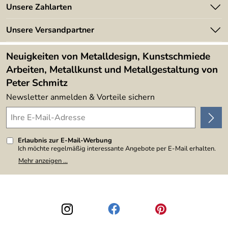
Angebote
Unsere Zahlarten
Kundeninformationen
Made in Germany
Newsletter
Unsere Versandpartner
Kundenbewertungen (394)
Lieferbedingungen
4,9/5
*****
Neuigkeiten von Metalldesign, Kunstschmiede
Arbeiten, Metallkunst und Metallgestaltung von
Peter Schmitz
Newsletter anmelden & Vorteile sichern
Erlaubnis zur E-Mail-Werbung
Ich möchte regelmäßig interessante Angebote per E-Mail erhalten.
Meine E-Mail-Adresse wird nicht an andere Unternehmen
Mehr anzeigen ...
weitergegeben. Zu statistischen Zwecken wird in anonymer Form
ausgewertet, welche Links im Newsletter geklickt werden. Dabei ist
nicht erkennbar, welche konkrete Person geklickt hat. Diese
Einwilligung zur Nutzung meiner E-Mail-Adresse für Werbezwecke
kann ich jederzeit mit Wirkung für die Zukunft widerrufen, indem ich
den Link "Abmelden" am Ende des Newsletters anklicke. Die
Datenschutzerklärung
habe ich zur Kenntnis genommen.