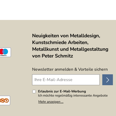
Neuigkeiten von Metalldesign,
Kunstschmiede Arbeiten,
Metallkunst und Metallgestaltung
von Peter Schmitz
Newsletter anmelden & Vorteile sichern
Erlaubnis zur E-Mail-Werbung
Ich möchte regelmäßig interessante Angebote
per E-Mail erhalten. Meine E-Mail-Adresse wird
Mehr anzeigen ...
nicht an andere Unternehmen weitergegeben. Zu
statistischen Zwecken wird in anonymer Form
ausgewertet, welche Links im Newsletter
geklickt werden. Dabei ist nicht erkennbar,