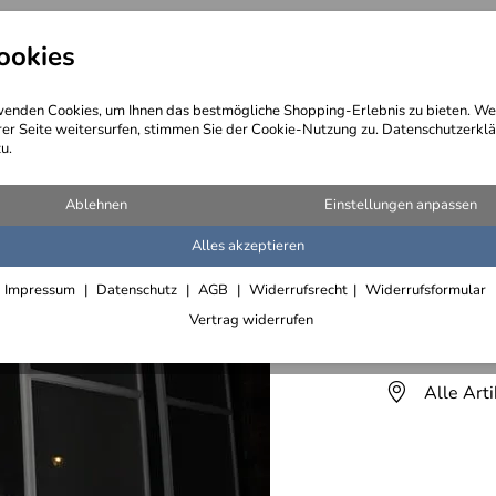
ookies
angebote
Wegebeschreibung
@ Konta
enden Cookies, um Ihnen das bestmögliche Shopping-Erlebnis zu bieten. We
rer Seite weitersurfen, stimmen Sie der Cookie-Nutzung zu. Datenschutzerklä
u.
elle - wir haben sie entworfen und gefertigt
Ablehnen
Einstellungen anpassen
Alles akzeptieren
Verleihu
Impressum
Datenschutz
AGB
Widerrufsrecht
Widerrufsformular
Sprecher
Vertrag widerrufen
sprechen
Alle Art