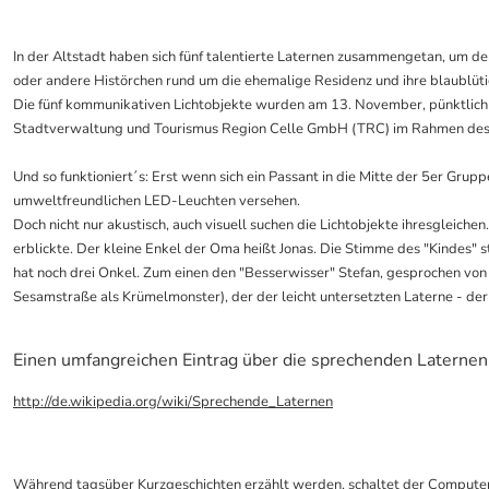
In der Altstadt haben sich fünf talentierte Laternen zusammengetan, um 
oder andere Histörchen rund um die ehemalige Residenz und ihre blaublüt
Die fünf kommunikativen Lichtobjekte wurden am 13. November, pünktlich z
Stadtverwaltung und Tourismus Region Celle GmbH (TRC) im Rahmen des P
Und so funktioniert´s: Erst wenn sich ein Passant in die Mitte der 5er Grup
umweltfreundlichen LED-Leuchten versehen.
Doch nicht nur akustisch, auch visuell suchen die Lichtobjekte ihresgleich
erblickte. Der kleine Enkel der Oma heißt Jonas. Die Stimme des "Kindes"
hat noch drei Onkel. Zum einen den "Besserwisser" Stefan, gesprochen von
Sesamstraße als
Krümelmonster), der der leicht untersetzten Laterne - de
Einen umfangreichen Eintrag über die sprechenden Laternen
http://de.wikipedia.org/wiki/Sprechende_Laternen
Während tagsüber Kurzgeschichten erzählt werden, schaltet der Computer