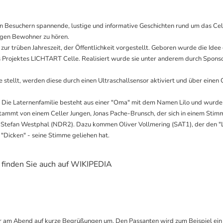
den Besuchern spannende, lustige und informative Geschichten rund um das C
igen Bewohner zu hören.
ur trüben Jahreszeit, der Öffentlichkeit vorgestellt. Geboren wurde die Id
rojektes LICHTART Celle. Realisiert wurde sie unter anderem durch Sponso
pe stellt, werden diese durch einen Ultraschallsensor aktiviert und über eine
en. Die Laternenfamilie besteht aus einer "Oma" mit dem Namen Lilo und wurde
 stammt von einem Celler Jungen, Jonas Pache-Brunsch, der sich in einem Sti
 Stefan Westphal (NDR2). Dazu kommen Oliver Vollmering (SAT1), der den "Lan
r "Dicken" - seine Stimme geliehen
hat.
 finden Sie auch auf WIKIPEDIA
 am Abend auf kurze Begrüßungen um. Den Passanten wird zum Beispiel ein k