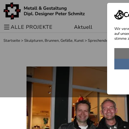
C
ALLE PROJEKTE
Aktuell
Sonder
Wir verw
auf unse
stimme z
Startseite
>
Skulpturen, Brunnen, Gefäße, Kunst
>
Sprechende Laternen in C