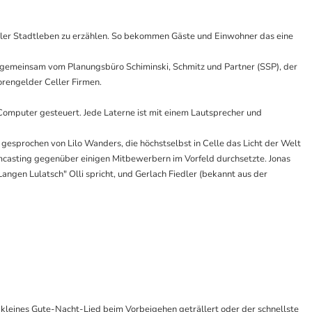
eller Stadtleben zu erzählen. So bekommen Gäste und Einwohner das eine
ee gemeinsam vom Planungsbüro Schiminski, Schmitz und Partner (SSP), der
rengelder Celler Firmen.
n Computer gesteuert. Jede Laterne ist mit einem Lautsprecher und
 gesprochen von Lilo Wanders, die höchstselbst in Celle das Licht der Welt
mmcasting gegenüber einigen Mitbewerbern im Vorfeld durchsetzte. Jonas
gen Lulatsch" Olli spricht, und Gerlach Fiedler (bekannt aus der
leines Gute-Nacht-Lied beim Vorbeigehen geträllert oder der schnellste