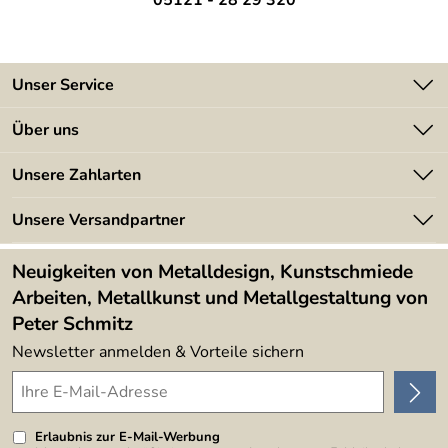
Unser Service
Kontakt
Über uns
Batterieverordnung
Angebote
Unsere Zahlarten
Kundeninformationen
Made in Germany
Newsletter
Unsere Versandpartner
Kundenbewertungen (394)
Lieferbedingungen
4,9/5
*****
Neuigkeiten von Metalldesign, Kunstschmiede
Arbeiten, Metallkunst und Metallgestaltung von
Peter Schmitz
Newsletter anmelden & Vorteile sichern
Erlaubnis zur E-Mail-Werbung