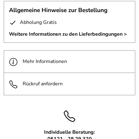
private Kellerbar.
Die Bleche sind sichtbar verschraubt.
Allgemeine Hinweise zur Bestellung
3 mm Rohstahl, farblos lackiert.
Abholung Gratis
Weitere Informationen zu den Lieferbedingungen >
Mehr Informationen
Rückruf anfordern
Individuelle Beratung:
05121 - 28 29 320