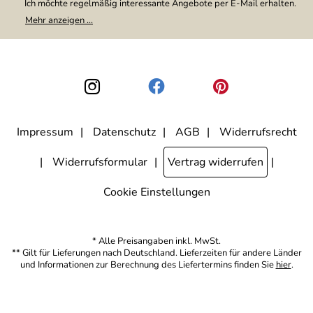
Ich möchte regelmäßig interessante Angebote per E-Mail erhalten.
Meine E-Mail-Adresse wird nicht an andere Unternehmen
Mehr anzeigen ...
weitergegeben. Zu statistischen Zwecken wird in anonymer Form
ausgewertet, welche Links im Newsletter geklickt werden. Dabei ist
nicht erkennbar, welche konkrete Person geklickt hat. Diese
Einwilligung zur Nutzung meiner E-Mail-Adresse für Werbezwecke
kann ich jederzeit mit Wirkung für die Zukunft widerrufen, indem ich
den Link "Abmelden" am Ende des Newsletters anklicke. Die
Datenschutzerklärung
habe ich zur Kenntnis genommen.
Impressum
Datenschutz
AGB
Widerrufsrecht
Widerrufsformular
Vertrag widerrufen
Cookie Einstellungen
* Alle Preisangaben inkl. MwSt.
** Gilt für Lieferungen nach Deutschland. Lieferzeiten für andere Länder
und Informationen zur Berechnung des Liefertermins finden Sie
hier
.