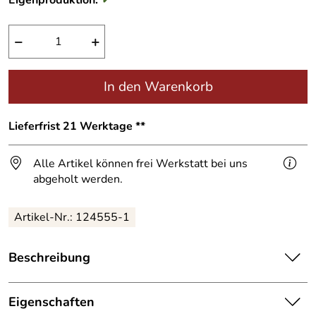
Eigenproduktion:
✓
−
+
In den Warenkorb
Lieferfrist 21 Werktage **
Alle Artikel können frei Werkstatt bei uns
abgeholt werden.
Artikel-Nr.:
124555-1
Beschreibung
Tür
im Industrie-Loft-Look im Stil "Die Filigrane",
Eigenschaften
Ausführung mit 6 Fächer,