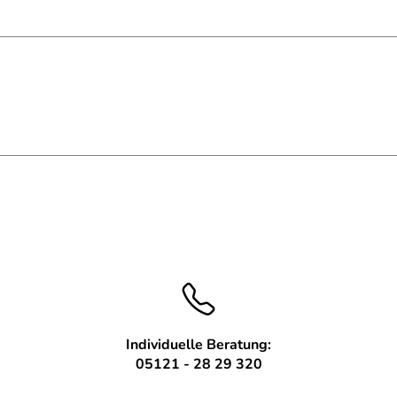
Vierkantstahl
475 mm x 855 mm
hl 40x10mm
h RAL lackiert
Individuelle Beratung:
05121 - 28 29 320