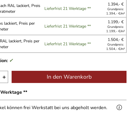
1.394,- €
ach RAL lackiert, Preis
Lieferfrist 21 Werktage **
Grundpreis:
ratmeter
1.394,- €/m²
1.199,- €
s lackiert, Preis per
Lieferfrist 21 Werktage **
Grundpreis:
eter
1.199,- €/m²
1.504,- €
RAL lackiert, Preis per
Lieferfrist 21 Werktage **
Grundpreis:
eter
1.504,- €/m²
ion:
✓
+
In den Warenkorb
1 Werktage **
ikel können frei Werkstatt bei uns abgeholt werden.