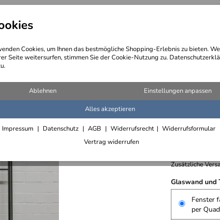
ookies
angebote
Wegebeschreibung
@ Konta
enden Cookies, um Ihnen das bestmögliche Shopping-Erlebnis zu bieten. We
rer Seite weitersurfen, stimmen Sie der Cookie-Nutzung zu. Datenschutzerklä
u.
d Fensterläden
>
Türen im Industrie Look
>
Türen mit Flachstahlrahmen und d
Ablehnen
Einstellungen anpassen
Alles akzeptieren
Tür im In
Impressum
Datenschutz
AGB
Widerrufsrecht
Widerrufsformular
1.089,- €
Vertrag widerrufen
inkl. 19% MwSt.,
Zusätzliche Versa
Glaswand und T
Fenster f
per Quad