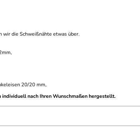
n wir die Schweißnähte etwas über.
12mm,
inkeleisen 20/20 mm,
individuell nach Ihren Wunschmaßen hergestellt.
e ESG 6mm mit aufgesetzten Glasleisten