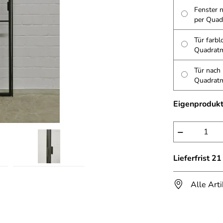
Fenster n
per Quad
Tür farblo
Quadratm
Tür nach 
Quadratm
Eigenprodukt
−
Lieferfrist 2
Alle Art