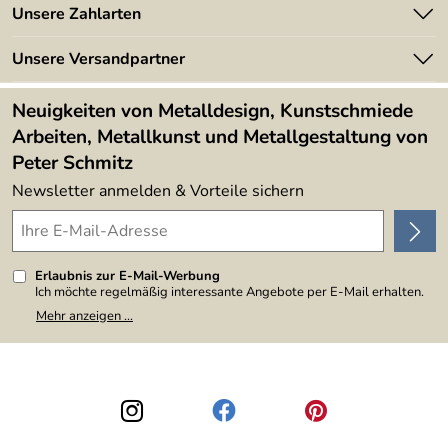
Angebote
Unsere Zahlarten
Kundeninformationen
Made in Germany
Newsletter
Unsere Versandpartner
Kundenbewertungen (394)
Lieferbedingungen
4,9/5
*****
Neuigkeiten von Metalldesign, Kunstschmiede
Arbeiten, Metallkunst und Metallgestaltung von
Peter Schmitz
Newsletter anmelden & Vorteile sichern
Erlaubnis zur E-Mail-Werbung
Ich möchte regelmäßig interessante Angebote per E-Mail erhalten.
Meine E-Mail-Adresse wird nicht an andere Unternehmen
Mehr anzeigen ...
weitergegeben. Zu statistischen Zwecken wird in anonymer Form
ausgewertet, welche Links im Newsletter geklickt werden. Dabei ist
nicht erkennbar, welche konkrete Person geklickt hat. Diese
Einwilligung zur Nutzung meiner E-Mail-Adresse für Werbezwecke
kann ich jederzeit mit Wirkung für die Zukunft widerrufen, indem ich
den Link "Abmelden" am Ende des Newsletters anklicke. Die
Datenschutzerklärung
habe ich zur Kenntnis genommen.