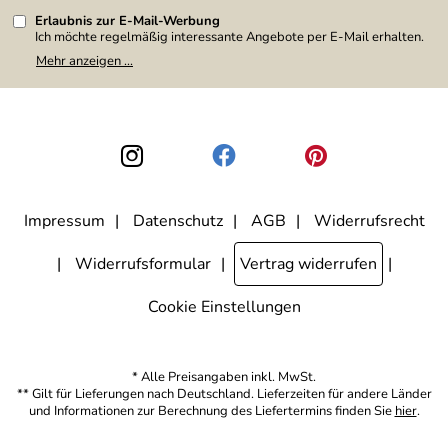
Erlaubnis zur E-Mail-Werbung
Ich möchte regelmäßig interessante Angebote per E-Mail erhalten.
Meine E-Mail-Adresse wird nicht an andere Unternehmen
Mehr anzeigen ...
weitergegeben. Zu statistischen Zwecken wird in anonymer Form
ausgewertet, welche Links im Newsletter geklickt werden. Dabei ist
nicht erkennbar, welche konkrete Person geklickt hat. Diese
Einwilligung zur Nutzung meiner E-Mail-Adresse für Werbezwecke
kann ich jederzeit mit Wirkung für die Zukunft widerrufen, indem ich
den Link "Abmelden" am Ende des Newsletters anklicke. Die
Datenschutzerklärung
habe ich zur Kenntnis genommen.
Impressum
Datenschutz
AGB
Widerrufsrecht
Widerrufsformular
Vertrag widerrufen
Cookie Einstellungen
* Alle Preisangaben inkl. MwSt.
** Gilt für Lieferungen nach Deutschland. Lieferzeiten für andere Länder
und Informationen zur Berechnung des Liefertermins finden Sie
hier
.