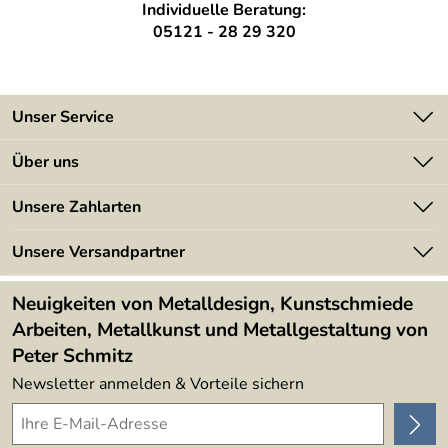
Individuelle Beratung:
05121 - 28 29 320
Unser Service
Kontakt
Über uns
Batterieverordnung
Angebote
Unsere Zahlarten
Kundeninformationen
Made in Germany
Newsletter
Unsere Versandpartner
Kundenbewertungen (394)
Lieferbedingungen
4,9/5
*****
Neuigkeiten von Metalldesign, Kunstschmiede
Arbeiten, Metallkunst und Metallgestaltung von
Peter Schmitz
Newsletter anmelden & Vorteile sichern