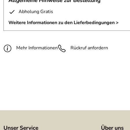
Allgemeine Hinweise zur Bestellung
Befestigung:
Seilabhängung
Abholung Gratis
Material:
3 mm Stahlblech
Weitere Informationen zu den Lieferbedingungen >
Oberfläche:
geschweißt, farblos lackiert
Maße:
H/B/T ca. 16/250/10 cm
Mehr Informationen
Rückruf anfordern
Leuchtmittel:
Halogen- Leuchtmittel CBC
Unser Service
Über uns