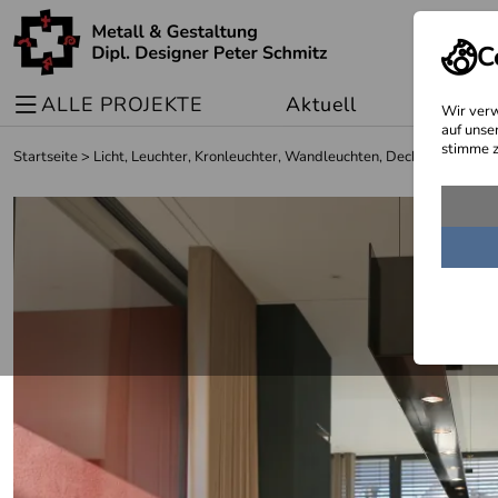
C
ALLE PROJEKTE
Aktuell
Sonder
Wir verw
auf unse
stimme z
Startseite
>
Licht, Leuchter, Kronleuchter, Wandleuchten, Deckenleuchten