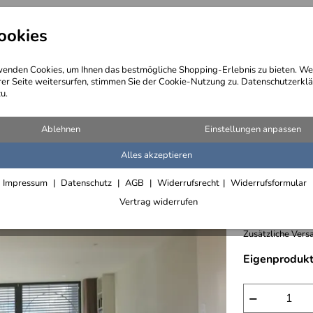
ookies
angebote
Wegebeschreibung
@ Konta
enden Cookies, um Ihnen das bestmögliche Shopping-Erlebnis zu bieten. We
rer Seite weitersurfen, stimmen Sie der Cookie-Nutzung zu. Datenschutzerklä
u.
 und Sonderleuchten
>
Deckenleuchten
Ablehnen
Einstellungen anpassen
Alles akzeptieren
Tischleu
Impressum
Datenschutz
AGB
Widerrufsrecht
Widerrufsformular
4.761,- €
Vertrag widerrufen
inkl. 19% MwSt.,
Zusätzliche Versa
Eigenprodukt
−