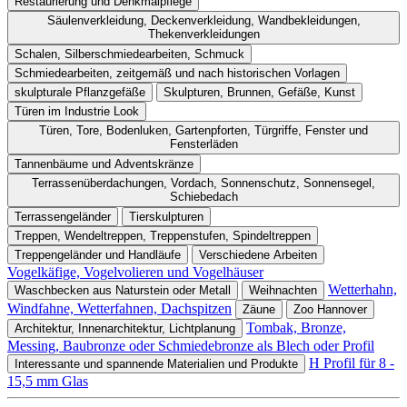
Restaurierung und Denkmalpflege
Säulenverkleidung, Deckenverkleidung, Wandbekleidungen,
Thekenverkleidungen
Schalen, Silberschmiedearbeiten, Schmuck
Schmiedearbeiten, zeitgemäß und nach historischen Vorlagen
skulpturale Pflanzgefäße
Skulpturen, Brunnen, Gefäße, Kunst
Türen im Industrie Look
Türen, Tore, Bodenluken, Gartenpforten, Türgriffe, Fenster und
Fensterläden
Tannenbäume und Adventskränze
Terrassenüberdachungen, Vordach, Sonnenschutz, Sonnensegel,
Schiebedach
Terrassengeländer
Tierskulpturen
Treppen, Wendeltreppen, Treppenstufen, Spindeltreppen
Treppengeländer und Handläufe
Verschiedene Arbeiten
Vogelkäfige, Vogelvolieren und Vogelhäuser
Wetterhahn,
Waschbecken aus Naturstein oder Metall
Weihnachten
Windfahne, Wetterfahnen, Dachspitzen
Zäune
Zoo Hannover
Tombak, Bronze,
Architektur, Innenarchitektur, Lichtplanung
Messing, Baubronze oder Schmiedebronze als Blech oder Profil
H Profil für 8 -
Interessante und spannende Materialien und Produkte
15,5 mm Glas