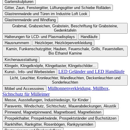
Gartenskulpturen
Gitter, Zaun, Fenstergitter, Lüftungsgitter und Schiebe Rolläden
Glastrennwände und Türen im Industrie Loft Look
Glastrennwände und Windfang
Grabmal, Grabzeichen, Grabstein, Beschriftung für Grabsteine,
Gedenktafeln
Halterungen für LCD- und Plasmadisplays
Handläufe
Hausnummern
Heizkörper, Heizkörperverkleidung
Kamin, Funkenschutzgitter, Hauben, Feuerschale, Grills, Feuerstellen,
Bio Ethanol Kamine
Kirchenausstattung
Klingeln, Klingelknöpfe, Klingeltaster, Klingelschilder...
LED Geländer und LED Handläufe
Kunst-, Info- und Werbestelen
Licht, Leuchter, Kronleuchter, Wandleuchten, Deckenleuchten und
Sonderleuchten
Mülltonnenverkleidung, Müllbox,
Möbel und Accessoires
Sichtschutz für Mülleimer
Messe, Ausstellungen, Industriedesign, für Kinder
Paravents, Windschutz, Sichtschutz, Mauerabdeckungen, Akustik
Pinnwand, Magnetpinnwand, Magnetboard, Magnetleisten
Prospekthalter, Prospektwände, Prospektständer und Buchstützen
Rankhilfen, Rankgitter, Rosenbögen, Rankpyramiden