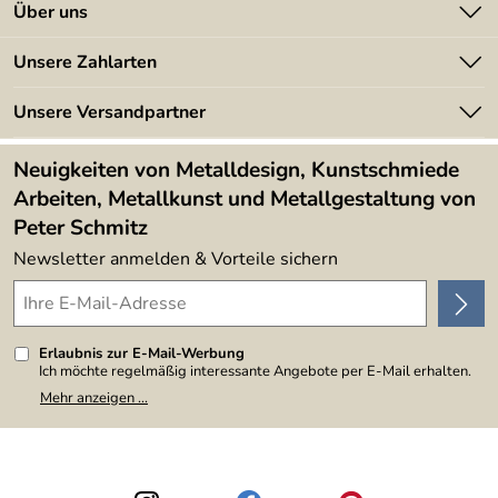
Kontakt
Über uns
Batterieverordnung
Angebote
Unsere Zahlarten
Kundeninformationen
Made in Germany
Newsletter
Unsere Versandpartner
Kundenbewertungen (394)
Lieferbedingungen
4,9/5
*****
Neuigkeiten von Metalldesign, Kunstschmiede
Arbeiten, Metallkunst und Metallgestaltung von
Peter Schmitz
Newsletter anmelden & Vorteile sichern
Erlaubnis zur E-Mail-Werbung
Ich möchte regelmäßig interessante Angebote per E-Mail erhalten.
Meine E-Mail-Adresse wird nicht an andere Unternehmen
Mehr anzeigen ...
weitergegeben. Zu statistischen Zwecken wird in anonymer Form
ausgewertet, welche Links im Newsletter geklickt werden. Dabei ist
nicht erkennbar, welche konkrete Person geklickt hat. Diese
Einwilligung zur Nutzung meiner E-Mail-Adresse für Werbezwecke
kann ich jederzeit mit Wirkung für die Zukunft widerrufen, indem ich
den Link "Abmelden" am Ende des Newsletters anklicke. Die