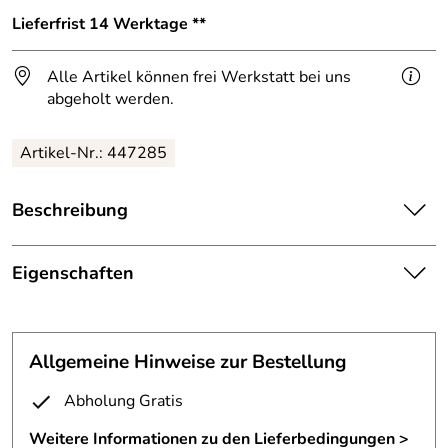
Lieferfrist 14 Werktage **
Alle Artikel können frei Werkstatt bei uns
abgeholt werden.
Artikel-Nr.: 447285
Beschreibung
Unser Kunde hat aus Platzgründen für den Tisch keine
Verwendung mehr.
Eigenschaften
Er ist absolut neuwertig und hier zum Super Sonderpreis
Tisch
zu kaufen.
Material:
Stahlblech 1mm und 6 mm Glas
Tisch oder Beistelltisch aus gewickeltem Stahlblech und
Allgemeine Hinweise zur Bestellung
Glas
Stahl mit Messingabrieb und farblos
Abholung Gratis
Oberfläche:
lackiert
Der Beistell Tisch ist aus 1 mm Stahlblechstreifen, die zu
einem Rohr gewickelt und autogen miteinander
Weitere Informationen zu den Lieferbedingungen >