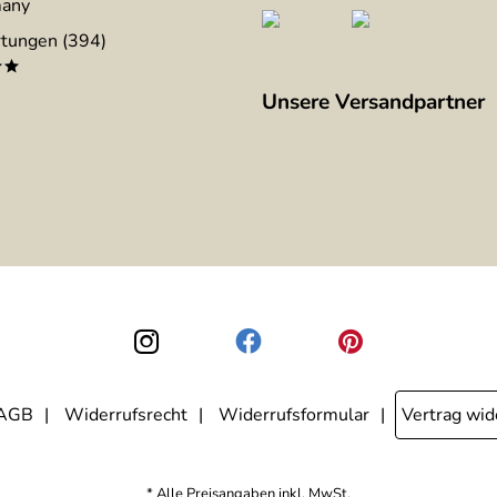
many
tungen (394)
**
Unsere Versandpartner
AGB
Widerrufsrecht
Widerrufsformular
Vertrag wid
* Alle Preisangaben inkl. MwSt.