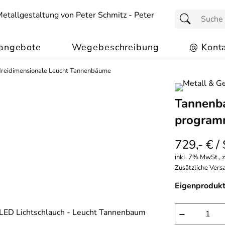
angebote
Wegebeschreibung
@ Konta
dreidimensionale Leucht Tannenbäume
Tannenba
programm
729,- € /
inkl. 7% MwSt., 
Zusätzliche Versa
Eigenprodukt
−