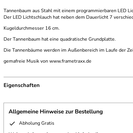
Tannenbaum aus Stahl mit einem programmierbaren LED Lic
Der LED Lichtschlauch hat neben dem Dauerlicht 7 verschied
Kugeldurchmesser 16 cm.
Der Tannenbaum hat eine quadratische Grundplatte.
Die Tannenbäume werden im Außenbereich im Laufe der Zeit
gemafreie Musik von www.frametraxx.de
Eigenschaften
Leucht Tannenbaum
Anmerkung:
Für den Innenraum und den Aussenraum
Allgemeine Hinweise zur Bestellung
Oberfläche:
Stahl gerostet
Abholung Gratis