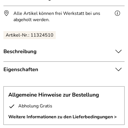
Alle Artikel können frei Werkstatt bei uns
abgeholt werden.
Artikel-Nr.: 11324510
Beschreibung
Spiralschale
aus Drahtschale aus 4 mm Eisendraht.
Die Schale ist aus 4 mm Draht mit der Flamme
Eigenschaften
geschweißt und stark übereschmiedet.
Schalenskulptur
Die Oberfläche ist farblos versiegelt.
Fertigungsverfa
autogen geschweißt
Durchmesser 31cm, Höhe 9cm.
Allgemeine Hinweise zur Bestellung
hren:
Abholung Gratis
Material:
4 mm Stahldraht
Weitere Informationen zu den Lieferbedingungen >
Oberfläche:
farblos lackiert