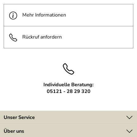
Durchmesser:
31 cm
Mehr Informationen
Höhe:
8 cm
Rückruf anfordern
Individuelle Beratung:
05121 - 28 29 320
Unser Service
Kontakt
Über uns