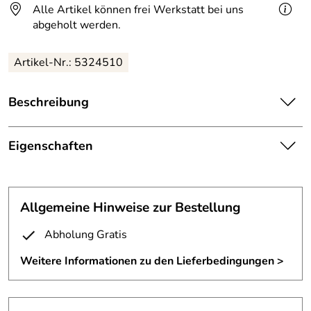
Alle Artikel können frei Werkstatt bei uns
abgeholt werden.
Artikel-Nr.: 5324510
Beschreibung
Spiralschale
aus Drahtschale aus 4 mm Eisendraht.
Die Schale ist aus 4 mm Draht geschweißt und stark
Eigenschaften
übereschmiedet.
Schalenskulptur
Die Oberfläche ist farblos versiegelt.
Fertigungsverfa
autogen geschweißt
Durchmesser 9 cm, Höhe 6 cm.
Allgemeine Hinweise zur Bestellung
hren:
Abholung Gratis
Material:
4 mm Stahldraht
Weitere Informationen zu den Lieferbedingungen >
Oberfläche:
farblos lackiert
Durchmesser:
9 cm