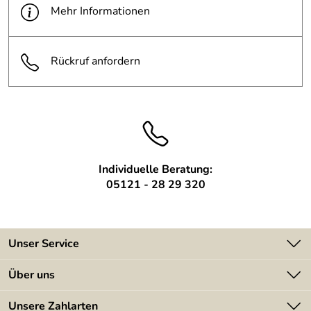
Mehr Informationen
Höhe:
6 cm
Rückruf anfordern
Individuelle Beratung:
05121 - 28 29 320
Unser Service
Kontakt
Über uns
Batterieverordnung
Angebote
Unsere Zahlarten