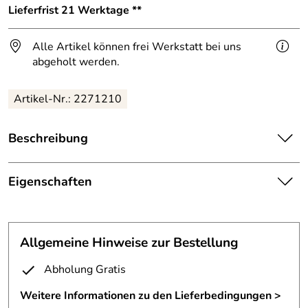
Lieferfrist 21 Werktage **
Alle Artikel können frei Werkstatt bei uns
abgeholt werden.
Artikel-Nr.: 2271210
Beschreibung
Rechteckiger Skulpturen Sockel für eine Bronze Skulptur.
Eigenschaften
Der Sockel aus 8 mm Stahl gefertigt.
Sockel für Skulptur
Um die Hand zu halten ist auf die Grundplatte eine
Rohrkonstruktion geschweißt.
Fertigungsverfa
gelasert und nicht sichtbar von
Allgemeine Hinweise zur Bestellung
hren:
unten geschweißt
Die Oberfläche ist mit einem sehr starken Messingabrieb
Abholung Gratis
versehen.
Grundfläche:
ca. 10 x 20 cm
Weitere Informationen zu den Lieferbedingungen >
Die Stahlteile sind farblos lackiert.
Höhe:
inkl. Skulptur ca. 28 cm