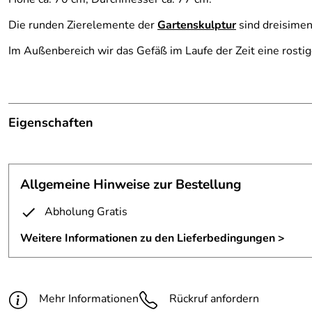
Die runden Zierelemente der
Gartenskulptur
sind dreisimen
Im Außenbereich wir das Gefäß im Laufe der Zeit eine rostig
Eigenschaften
Skulptur
Material:
1 mm Stahlblech
Allgemeine Hinweise zur Bestellung
Höhe:
70 cm
Abholung Gratis
Durchmesser:
77 cm
Weitere Informationen zu den Lieferbedingungen >
Fertigungsverfahren:
autogen geschweißt
Anmerkung:
wird im Aussenbereich rosten
Mehr Informationen
Rückruf anfordern